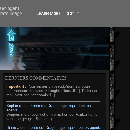
RD
MÉDIAS
A PROPOS
user-agent
erate usage
LEARN MORE
GOT IT
DERNIERS COMMENTAIRES
Important :
Pour laisser un pseudo/nom sur votre
commentaire choisissez l'onglet [Nom/URL], l'adresse
mail n'est pas nécessaire ! :)
______________________________________________
Sophie a commenté sur Dragon age inquisition les
agents
Bonjour, merci pour cette information sur Fairbanks, je
vais corriger ça ! Bon jeu :)
Diane a commenté sur Dragon age inquisition les agents