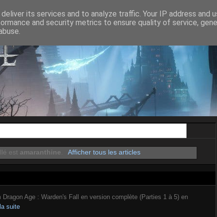
ON AGE II
DRAGON AGE INQUISITION
DRAGON AGE THE VEILGUA
deliver its services and to analyze traffic. Your IP address and 
formance and security metrics to ensure quality of service, gen
abuse.
llé est
amaranthine
.
Afficher tous les articles
m Dragon Age : Warden's Fall en version complète (Parties 1 à 5) en
la suite