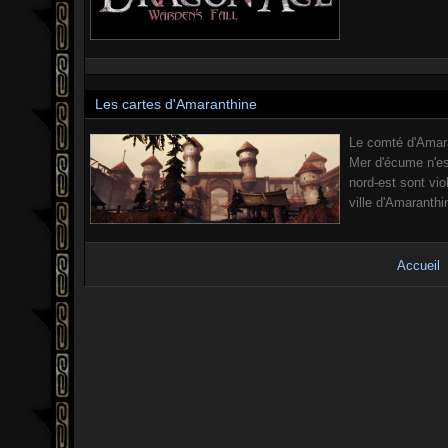
Les cartes d'Amaranthine
Le comté d'Amara
Mer d'écume n'es
nord-est sont vio
ville d'Amaranthin
Accueil