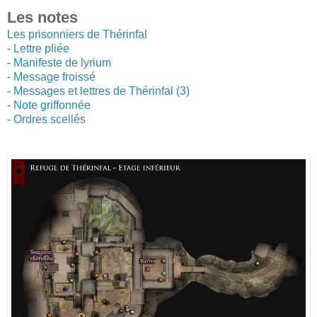
Les notes
Les prisonniers de Thérinfal
-
Lettre pliée
-
Manifeste de lyrium
-
Message froissé
-
Messages et lettres de Thérinfal (3)
-
Note griffonnée
-
Ordres scellés