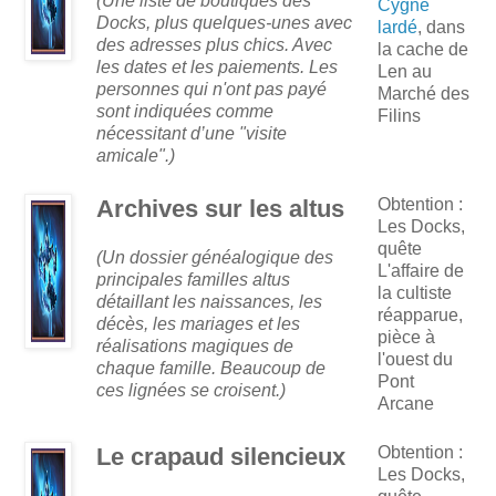
(Une liste de boutiques des
Cygne
Docks, plus quelques-unes avec
lardé
, dans
des adresses plus chics. Avec
la cache de
les dates et les paiements. Les
Len au
personnes qui n'ont pas payé
Marché des
sont indiquées comme
Filins
nécessitant d’une "visite
amicale".)
Archives sur les altus
Obtention :
Les Docks,
quête
(Un dossier généalogique des
L'affaire de
principales familles altus
la cultiste
détaillant les naissances, les
réapparue,
décès, les mariages et les
pièce à
réalisations magiques de
l'ouest du
chaque famille. Beaucoup de
Pont
ces lignées se croisent.)
Arcane
Le crapaud silencieux
Obtention :
Les Docks,