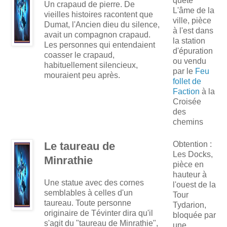
quête
Un crapaud de pierre. De
L'âme de la
vieilles histoires racontent que
ville, pièce
Dumat, l'Ancien dieu du silence,
à l'est dans
avait un compagnon crapaud.
la station
Les personnes qui entendaient
d'épuration
coasser le crapaud,
ou vendu
habituellement silencieux,
par le
Feu
mouraient peu après.
follet de
Faction
à la
Croisée
des
chemins
Le taureau de
Obtention :
Les Docks,
Minrathie
pièce en
hauteur à
Une statue avec des cornes
l'ouest de la
semblables à celles d'un
Tour
taureau. Toute personne
Tydarion,
originaire de Tévinter dira qu'il
bloquée par
s'agit du "taureau de Minrathie",
une