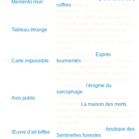
135
Memento mori
coffres
dans le Chemin des soupirs
Nécropole, Cascades, sur un mur
derrière une grille au sud-ouest de
la grande salle, s'ouvre en allumant
136
Tableau étrange
les 3 brasiers de la salle puis en
apaisant l'esprit au sud et en
l'amenant sur le réceptacle devant
la grille
Nécropole, quête
Esprits
137
Carte impossible
tourmentés
, Beffroi creux, inférieur,
dans une des pièces au sud-est
-Nécropole, Chemin des soupirs,
sur une corniche au nord-est avec
un des os de
l'énigme du
sarcophage
138
Avis public
-Domaine de Roncenoire, quête
d'Emmrich
La maison des morts
,
Grand vestibule, sur une plateforme
derrière des planches juste à droite
de l'entrée
Nécropole, vendu à la
boutique des
139
Œuvre d'art biffée
Sentinelles funestes