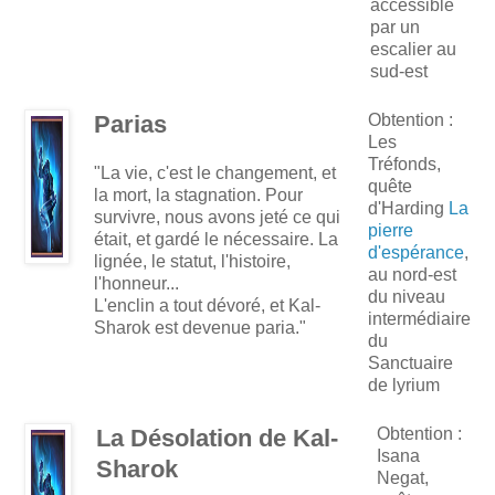
accessible
par un
escalier au
sud-est
Parias
Obtention :
Les
Tréfonds,
"La vie, c'est le changement, et
quête
la mort, la stagnation. Pour
d'Harding
La
survivre, nous avons jeté ce qui
pierre
était, et gardé le nécessaire. La
d'espérance
,
lignée, le statut, l'histoire,
au nord-est
l'honneur...
du niveau
L'enclin a tout dévoré, et Kal-
intermédiaire
Sharok est devenue paria."
du
Sanctuaire
de lyrium
La Désolation de Kal-
Obtention :
Isana
Sharok
Negat,