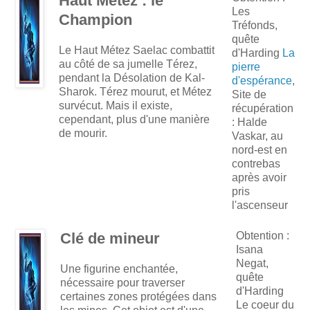
Haut Métez : le
Les
Champion
Tréfonds,
quête
Le Haut Métez Saelac combattit
d'Harding
La
au côté de sa jumelle Térez,
pierre
pendant la Désolation de Kal-
d'espérance
,
Sharok. Térez mourut, et Métez
Site de
survécut. Mais il existe,
récupération
cependant, plus d'une manière
: Halde
de mourir.
Vaskar, au
nord-est en
contrebas
après avoir
pris
l'ascenseur
Clé de mineur
Obtention :
Isana
Negat,
Une figurine enchantée,
quête
nécessaire pour traverser
d'Harding
certaines zones protégées dans
Le coeur du