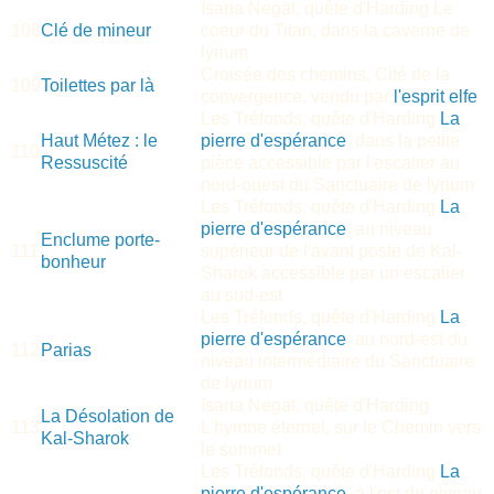
Isana Negat, quête d'Harding Le
108
Clé de mineur
coeur du Titan, dans la caverne de
lyrium
Croisée des chemins, Cité de la
109
Toilettes par là
convergence, vendu par
l'esprit elfe
Les Tréfonds, quête d'Harding
La
Haut Métez : le
pierre d'espérance
, dans la petite
110
Ressuscité
pièce accessible par l'escalier au
nord-ouest du Sanctuaire de lyrium
Les Tréfonds, quête d'Harding
La
pierre d'espérance
, au niveau
Enclume porte-
111
supérieur de l'avant poste de Kal-
bonheur
Sharok accessible par un escalier
au sud-est
Les Tréfonds, quête d'Harding
La
pierre d'espérance
, au nord-est du
112
Parias
niveau intermédiaire du Sanctuaire
de lyrium
Isana Negat, quête d'Harding
La Désolation de
113
L'hymne éternel, sur le Chemin vers
Kal-Sharok
le sommet
Les Tréfonds, quête d'Harding
La
pierre d'espérance
, à l'est du niveau