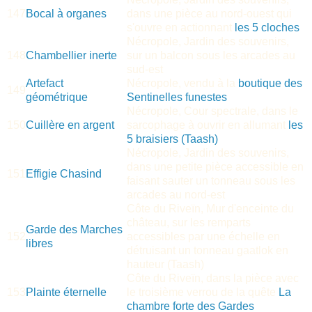
147
Bocal à organes
dans une pièce au nord-ouest qui
s'ouvre en actionnant
les 5 cloches
Nécropole, Jardin des souvenirs,
148
Chambellier inerte
sur un balcon sous les arcades au
sud-est
Artefact
Nécropole, vendu à la
boutique des
149
géométrique
Sentinelles funestes
Nécropole, Cour spectrale, dans le
150
Cuillère en argent
sarcophage à ouvrir en allumant
les
5 braisiers (Taash)
Nécropole, Jardin des souvenirs,
dans une petite pièce accessible en
151
Effigie Chasind
faisant sauter un tonneau sous les
arcades au nord-est
Côte du Riveïn, Mur d'enceinte du
château, sur les remparts
Garde des Marches
152
accessibles par une échelle en
libres
détruisant un tonneau gaatlok en
hauteur (Taash)
Côte du Riveïn, dans la pièce avec
153
Plainte éternelle
le troisième verrou de la quête
La
chambre forte des Gardes