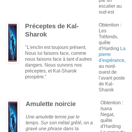
par un
escalier au
sud-est
Préceptes de Kal-
Obtention :
Les
Sharok
Tréfonds,
quête
"L'enclin est toujours présent.
d'Harding
La
Nous lui faisons face, comme
pierre
nous faisons face à tant d'autres
d'espérance
,
dangers. Nous suivons nos
au nord-
préceptes, et Kal-Sharok
ouest de
prospère."
l'avant poste
de Kal-
Sharok
Amulette noircie
Obtention :
Isana
Negat,
Une amulette ternie par le
quête
temps. Sur son métal grêlé, on a
d'Harding
gravé une phrase dans la