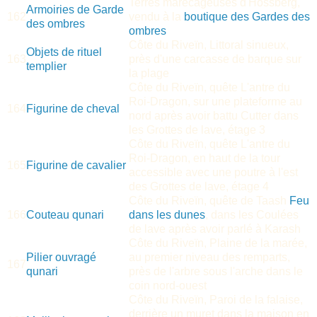
Terres marécageuses d'Hossberg,
Armoiries de Garde
162
vendu à la
boutique des Gardes des
des ombres
ombres
Côte du Riveïn, Littoral sinueux,
Objets de rituel
163
près d'une carcasse de barque sur
templier
la plage
Côte du Riveïn, quête L'antre du
Roi-Dragon, sur une plateforme au
164
Figurine de cheval
nord après avoir battu Cutter dans
les Grottes de lave, étage 3
Côte du Riveïn, quête L'antre du
Roi-Dragon, en haut de la tour
165
Figurine de cavalier
accessible avec une poutre à l'est
des Grottes de lave, étage 4
Côte du Riveïn, quête de Taash
Feu
166
Couteau qunari
dans les dunes
, dans les Coulées
de lave après avoir parlé à Karash
Côte du Riveïn, Plaine de la marée,
Pilier ouvragé
au premier niveau des remparts,
167
qunari
près de l'arbre sous l'arche dans le
coin nord-ouest
Côte du Riveïn, Paroi de la falaise,
derrière un muret dans la maison en