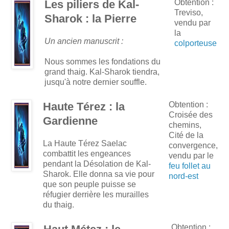
Les piliers de Kal-
Obtention :
Treviso,
Sharok : la Pierre
vendu par
la
Un ancien manuscrit :
colporteuse
Nous sommes les fondations du
grand thaig. Kal-Sharok tiendra,
jusqu'à notre dernier souffle.
Haute Térez : la
Obtention :
Croisée des
Gardienne
chemins,
Cité de la
La Haute Térez Saelac
convergence,
combattit les engeances
vendu par le
pendant la Désolation de Kal-
feu follet au
Sharok. Elle donna sa vie pour
nord-est
que son peuple puisse se
réfugier derrière les murailles
du thaig.
Obtention :