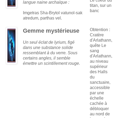
Le coeur du
langue naine archaïque :
titan, sur un
banc
Imgetras Sha-Brytol vatunol-sak
atredum, parthas vel.
Gemme mystérieuse
Obtention :
Cratère
d'Arlathann,
Un seul éclat de lyrium, figé
quête Le
dans une substance solide
sang
ressemblant à du verre. Sous
d'Arlathann,
certains angles, il semble
au niveau
émettre un scintillement rouge.
supérieur
des Halls
du
sanctuaire,
accessible
par une
échelle
cachée à
débloquer
au nord de