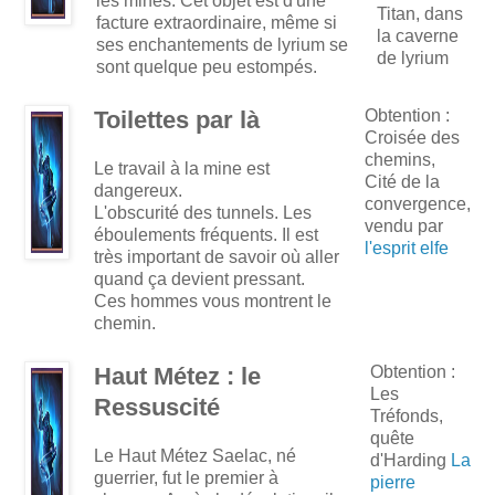
les mines. Cet objet est d'une
Titan, dans
facture extraordinaire, même si
la caverne
ses enchantements de lyrium se
de lyrium
sont quelque peu estompés.
Toilettes par là
Obtention :
Croisée des
chemins,
Le travail à la mine est
Cité de la
dangereux.
convergence,
L'obscurité des tunnels. Les
vendu par
éboulements fréquents. Il est
l'esprit elfe
très important de savoir où aller
quand ça devient pressant.
Ces hommes vous montrent le
chemin.
Haut Métez : le
Obtention :
Les
Ressuscité
Tréfonds,
quête
Le Haut Métez Saelac, né
d'Harding
La
guerrier, fut le premier à
pierre