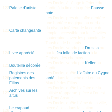
Les Docks, à l'étage inférieur du
122
Palette d'artiste
Jardin à la fin de la quête
Fausse
note
Les Docks, près du coffre derrière
une barrière magique au nord-est
du niveau inférieur de la cour du
123
Carte changeante
temple, accessible par les Cavités
souterraines avec les pouvoirs de
Taash et de Lucanis
Les Docks, vendu par
Drusilia
ou
124
Livre apprécié
par le
feu follet de faction
à la
Croisée des chemins
Les Docks, vendu par
Keller
au
125
Bouteille décorée
Jardin
Registres des
Les Docks, quête
L'affaire du Cygne
126
paiements des
lardé
, dans la cache de Len au
Filins
Marché des Filins
Les Docks, quête L'affaire de la
Archives sur les
127
cultiste réapparue, pièce à l'ouest
altus
du Pont Arcane
Les Docks, quête L'âme de la ville,
Le crapaud
pièce à l'est dans la station
128