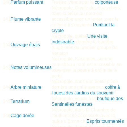
140
Parfum puissant
Treviso, vendu par la
colporteuse
Nécropole, Crypte des êtres chers,
dans la pièce au nord-est
141
Plume vibrante
accessible avec un levier, avec le
coffre qui s'ouvre en
Purifiant la
crypte
Nécropole, quête
Une visite
indésirable
, derrière la barrière
142
Ouvrage épais
rouge près du premier groupe de
Venatori
Nécropole, Cascades, sur une
corniche au nord-est accessible en
143
Notes volumineuses
traversant la poutre à droite de la
porte
Nécropole, dans une petite pièce
144
Arbre miniature
derrière une grille avec un
coffre à
l'ouest des Jardins du souvenir
Nécropole, vendu à la
boutique des
145
Terrarium
Sentinelles funestes
Nécropole, dans la Chambre de
146
Cage dorée
l'authenticité accessible avec la
quête d'Emmrich
Esprits tourmentés
Nécropole, Jardin des souvenirs,