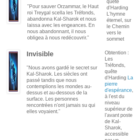
quête
"Pour sauver Orzammar, le Haut
d'Harding
roi Treygal scella les Tréfonds,
L'hymne
abandonna Kal-Sharok et nous
éternel, sur
laissa avec les engeances. En
le Chemin
nous abandonnant, il nous
vers le
obligea à nous redécouvrir."
sommet
Invisible
Obtention :
Les
Tréfonds,
"Nous avons gardé le secret sur
quête
Kal-Sharok. Les siècles ont
d'Harding
La
passé tandis que nous
pierre
contemplions les mondes au-
d'espérance
,
dessus et au-dessous de la
à l'est du
surface. Les personnes
niveau
rencontrées n'ont jamais su qui
supérieur de
elles voyaient."
l'avant poste
de Kal-
Sharok,
accessible