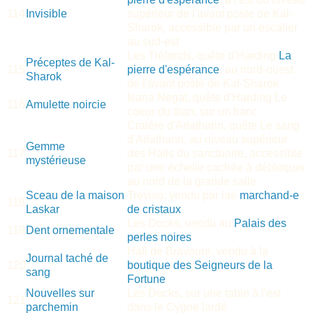
114
Invisible
supérieur de l'avant poste de Kal-
Sharok, accessible par un escalier
au sud-est
Les Tréfonds, quête d'Harding
La
Préceptes de Kal-
115
pierre d'espérance
, au nord-ouest
Sharok
de l'avant poste de Kal-Sharok
Isana Negat, quête d'Harding Le
116
Amulette noircie
coeur du titan, sur un banc
Cratère d'Arlathann, quête Le sang
d'Arlathann, au niveau supérieur
Gemme
117
des Halls du sanctuaire, accessible
mystérieuse
par une échelle cachée à débloquer
au nord de la grande salle
Sceau de la maison
Treviso, vendu par lae
marchand-e
118
Laskar
de cristaux
Les Docks, vendu au
Palais des
119
Dent ornementale
perles noires
Hall de Bravoure, vendu à la
Journal taché de
120
boutique des Seigneurs de la
sang
Fortune
Nouvelles sur
Les Docks, sur une table à l'est
121
parchemin
dans le Cygne lardé