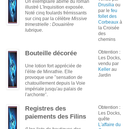
Un exemplaire abîmé du roman
Drusilia
ou
illustré L'Inquisition exposée.
par le
feu
Noté cinq foulards frémissants
follet des
sur cinq par la célèbre
Missive
Corbeaux
à
trimestrielle : Douairière
la Croisée
lubrique
.
des
chemins
Bouteille décorée
Obtention :
Les Docks,
vendu par
Une lotion fort appréciée de
Keller
au
l'élite de Minrathie. Elle
Jardin
provoque une "sensation de
chatouillement depuis la Voie
impériale jusqu'au palais de
l'archonte".
Registres des
Obtention :
Les Docks,
paiements des Filins
quête
L'affaire du