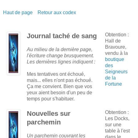
Haut de page
Retour aux codex
Journal taché de sang
Obtention :
Hall de
Bravoure,
Au milieu de la dernière page,
vendu à la
l'écriture change brusquement.
boutique
Les dernières lignes indiquent :
des
Seigneurs
Mes tentatives ont échoué,
de la
mais... elles n'ont pas échoué.
Fortune
Ça me convient. Bien que vos
yeux aient besoin d'un peu de
temps pour s'habituer.
Nouvelles sur
Obtention :
Les Docks,
parchemin
sur une
table à l'est
Un parchemin couvrant les
dans le