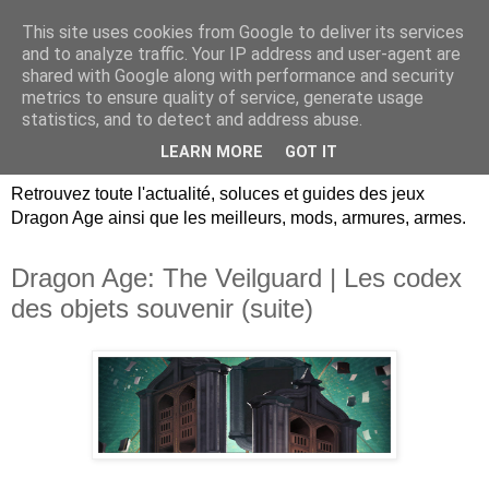
This site uses cookies from Google to deliver its services
Dragon Age Univers :
and to analyze traffic. Your IP address and user-agent are
shared with Google along with performance and security
Guides, soluces, infos sur
metrics to ensure quality of service, generate usage
statistics, and to detect and address abuse.
les jeux Dragon Age.
LEARN MORE
GOT IT
Retrouvez toute l'actualité, soluces et guides des jeux
Dragon Age ainsi que les meilleurs, mods, armures, armes.
Dragon Age: The Veilguard | Les codex
des objets souvenir (suite)