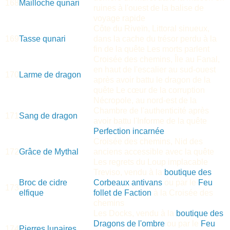
168
Mailloche qunari
ruines à l'ouest de la balise de
voyage rapide
Côte du Riveïn, Littoral sinueux,
169
Tasse qunari
dans la cache du trésor perdu à la
fin de la quête Les morts parlent
Croisée des chemins, Île au Fanal,
en haut de l'escalier au sud-ouest
170
Larme de dragon
après avoir battu le dragon de la
quête Le cœur de la corruption
Nécropole, au nord-est de la
Chambre de l'authenticité après
171
Sang de dragon
avoir battu l'Informe de la quête
Perfection incarnée
Croisée des chemins, Nid des
172
Grâce de Mythal
anciens accessible avec la quête
Les regrets du Loup implacable
Treviso, vendu à la
boutique des
Broc de cidre
Corbeaux antivans
ou par le
Feu
173
elfique
follet de Faction
à la Croisée des
chemins
Les Docks, vendu à la
boutique des
Dragons de l'ombre
ou par le
Feu
174
Pierres lunaires