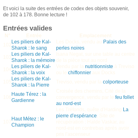
Et voici la suite des entrées de codex des objets souvenir,
de 102 à 178. Bonne lecture !
Entrées valides
N°
Entrée
Emplacement
Les piliers de Kal-
Les Docks, vendu au
Palais des
102
Sharok : le sang
perles noires
Les piliers de Kal-
Isana Negat, sur une table au centre
103
Sharok : la mémoire
de la pièce tout au nord
Les piliers de Kal-
Vendu par la
nutritionniste
à Treviso
104
Sharok : la voix
ou le
chiffonnier
aux Docks
Les piliers de Kal-
105
Treviso, vendu par la
colporteuse
Sharok : la Pierre
Croisée des chemins, Cité de la
Haute Térez : la
106
convergence, vendu par le
feu follet
Gardienne
au nord-est
Les Tréfonds, quête d'Harding
La
pierre d'espérance
, Site de
Haut Métez : le
107
récupération : Halde Vaskar, au
Champion
nord-est en contrebas après avoir
pris l'ascenseur