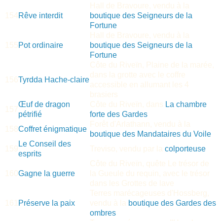
Hall de Bravoure, vendu à la
154
Rêve interdit
boutique des Seigneurs de la
Fortune
Hall de Bravoure, vendu à la
155
Pot ordinaire
boutique des Seigneurs de la
Fortune
Côte du Riveïn, Plaine de la marée,
dans la grotte avec le coffre
156
Tyrdda Hache-claire
accessible en allumant les 4
brasiers
Œuf de dragon
Côte du Riveïn, dans
La chambre
157
pétrifié
forte des Gardes
Forêt d'Arlathann, vendu à la
158
Coffret énigmatique
boutique des Mandataires du Voile
Le Conseil des
159
Treviso, vendu par la
colporteuse
esprits
Côte du Riveïn, quête Le trésor de
160
Gagne la guerre
la Gueule du requin, avec le trésor
dans les Grottes de lave
Terres marécageuses d'Hossberg,
161
Préserve la paix
vendu à la
boutique des Gardes des
ombres