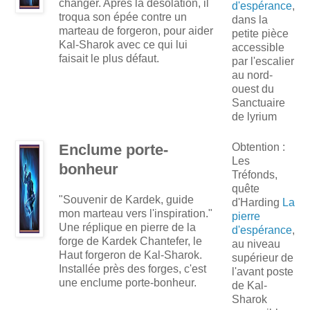
changer. Après la désolation, il
d'espérance
,
troqua son épée contre un
dans la
marteau de forgeron, pour aider
petite pièce
Kal-Sharok avec ce qui lui
accessible
faisait le plus défaut.
par l'escalier
au nord-
ouest du
Sanctuaire
de lyrium
Enclume porte-
Obtention :
Les
bonheur
Tréfonds,
quête
"Souvenir de Kardek, guide
d'Harding
La
mon marteau vers l'inspiration."
pierre
Une réplique en pierre de la
d'espérance
,
forge de Kardek Chantefer, le
au niveau
Haut forgeron de Kal-Sharok.
supérieur de
Installée près des forges, c'est
l'avant poste
une enclume porte-bonheur.
de Kal-
Sharok