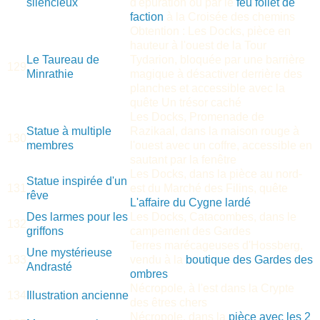
silencieux
d'épuration ou par le
feu follet de
faction
à la Croisée des chemins
Obtention : Les Docks, pièce en
hauteur à l'ouest de la Tour
Le Taureau de
Tydarion, bloquée par une barrière
129
Minrathie
magique à désactiver derrière des
planches et accessible avec la
quête Un trésor caché
Les Docks, Promenade de
Statue à multiple
Razikaal, dans la maison rouge à
130
membres
l'ouest avec un coffre, accessible en
sautant par la fenêtre
Les Docks, dans la pièce au nord-
Statue inspirée d'un
131
est du Marché des Filins, quête
rêve
L'affaire du Cygne lardé
Des larmes pour les
Les Docks, Catacombes, dans le
132
griffons
campement des Gardes
Terres marécageuses d'Hossberg,
Une mystérieuse
133
vendu à la
boutique des Gardes des
Andrasté
ombres
Nécropole, à l'est dans la Crypte
134
Illustration ancienne
des êtres chers
Nécropole, dans la
pièce avec les 2