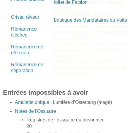
follet de Faction
à la Croisée des
chemins
Forêt d'Arlathann, vendu à la
175
Cristal rêveur
boutique des Mandataires du Voile
Prison des regrets, quête Une cage
Rémanence
176
pour les Dieux, devant la statue de
d'échec
loup au sud-ouest
Prison des regrets, quête Une cage
Rémanence de
177
pour les Dieux, devant la statue de
réflexion
loup au nord
Prison des regrets, quête Une cage
Rémanence de
178
pour les Dieux, devant la statue de
séparation
loup au sud-est
Entrées impossibles à avoir
Amulette unique
: Lumière d’Osterburg (mage)
Notes de l'Ossuaire
Registres de l’ossuaire du prisonnier
20