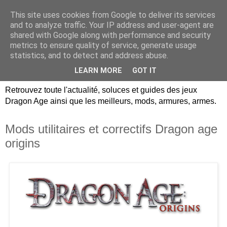
This site uses cookies from Google to deliver its services
Dragon Age Univers :
and to analyze traffic. Your IP address and user-agent are
shared with Google along with performance and security
Guides, soluces, infos sur
metrics to ensure quality of service, generate usage
statistics, and to detect and address abuse.
les jeux Dragon Age.
LEARN MORE
GOT IT
Retrouvez toute l'actualité, soluces et guides des jeux
Dragon Age ainsi que les meilleurs, mods, armures, armes.
Mods utilitaires et correctifs Dragon age
origins