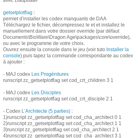
avec Daupdater
getsetplotflag
:
permet d'installer les codex manquants de DAA
Téléchargez le fichier, décompressez le et et installez le
manuellement dans votre dossier override (par défaut
Documents\BioWare\Dragon Age\packages\core\override),
ou avec le programme de votre choix.
Ouvrez ensuite la console dans le jeu (voir tuto
Installer la
console
) puis tapez la commande correspondante au codex
à ajouter :
- MAJ codex
Les Progénitures
runscript zz_getsetplotflag set cod_crt_children 3 1
- MAJ codex
Les Disciples
runscript zz_getsetplotflag set cod_crt_disciple 2 1
- Codex
L'Architecte (5 parties)
:
1)runscript zz_getsetplotflag set cod_cha_architect 0 1
2)runscript zz_getsetplotflag set cod_cha_architect 1 1
3)runcript zz_getsetplotflag set cod_cha_architect 2 1
4)runscript zz_getsetplotflag set cod_cha_architect 3 1