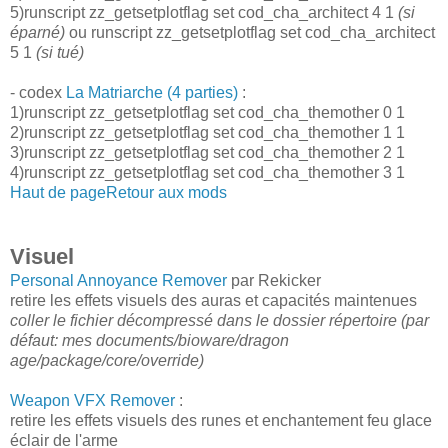
5)runscript zz_getsetplotflag set cod_cha_architect 4 1
(si
éparné)
ou runscript zz_getsetplotflag set cod_cha_architect
5 1
(si tué)
- codex
La Matriarche (4 parties)
:
1)runscript zz_getsetplotflag set cod_cha_themother 0 1
2)runscript zz_getsetplotflag set cod_cha_themother 1 1
3)runscript zz_getsetplotflag set cod_cha_themother 2 1
4)runscript zz_getsetplotflag set cod_cha_themother 3 1
Haut de page
Retour aux mods
Visuel
Personal Annoyance Remover
par Rekicker
retire les effets visuels des auras et capacités maintenues
coller le fichier décompressé dans le dossier répertoire (par
défaut: mes documents/bioware/dragon
age/package/core/override)
Weapon VFX Remover
:
retire les effets visuels des runes et enchantement feu glace
éclair de l'arme