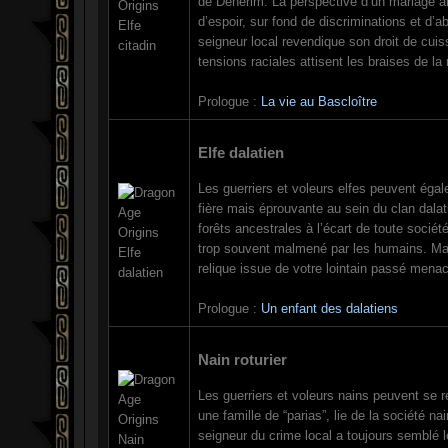
de Dénérim. La perspective d’un mariage a
d’espoir, sur fond de discriminations et d’
seigneur local revendique son droit de cuis
tensions raciales attisent les braises de la 
Prologue :
La vie au Bascloître
Elfe dalatien
Les guerriers et voleurs elfes peuvent ég
fière mais éprouvante au sein du clan dala
forêts ancestrales à l’écart de toute sociét
trop souvent malmené par les humains. Mais
relique issue de votre lointain passé menac
Prologue :
Un enfant des dalatiens
Nain roturier
Les guerriers et voleurs nains peuvent se r
une famille de “parias”, lie de la société na
seigneur du crime local a toujours semblé l