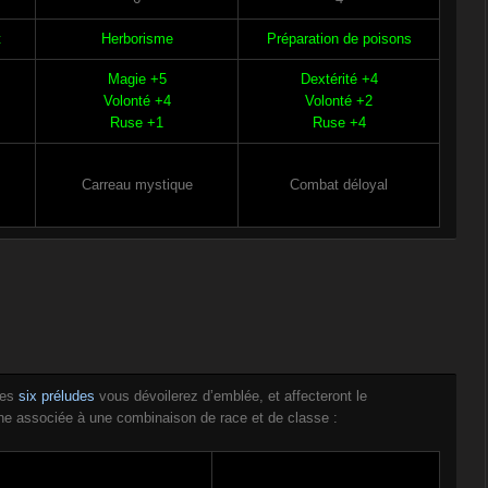
t
Herborisme
Préparation de poisons
Magie +5
Dextérité +4
Volonté +4
Volonté +2
Ruse +1
Ruse +4
Carreau mystique
Combat déloyal
des
six préludes
vous dévoilerez d’emblée, et affecteront le
cune associée à une combinaison de race et de classe :