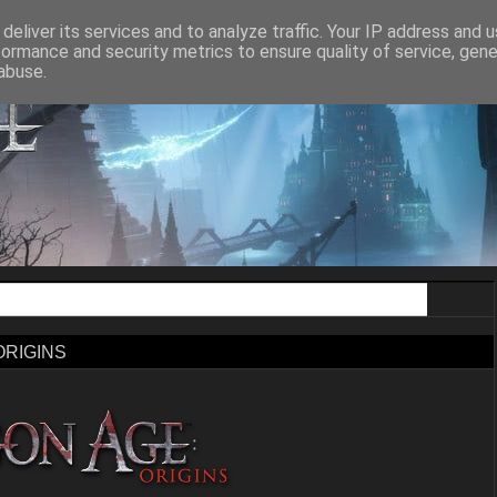
ON AGE II
DRAGON AGE INQUISITION
DRAGON AGE THE VEILGUA
deliver its services and to analyze traffic. Your IP address and 
formance and security metrics to ensure quality of service, gen
abuse.
RIGINS