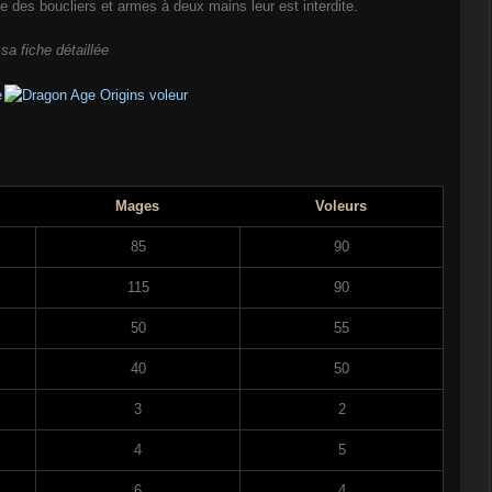
 des boucliers et armes à deux mains leur est interdite.
sa fiche détaillée
Mages
Voleurs
85
90
115
90
50
55
40
50
3
2
4
5
6
4