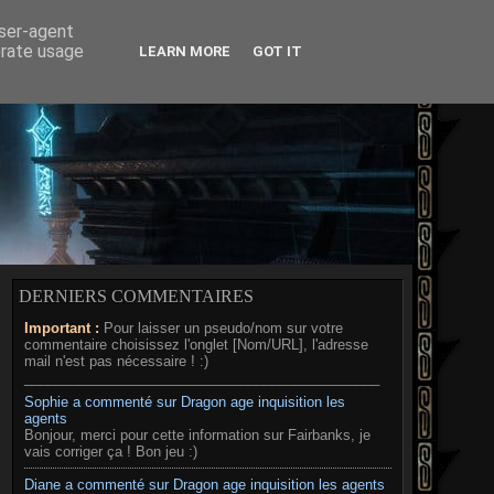
RD
MÉDIAS
A PROPOS
user-agent
erate usage
LEARN MORE
GOT IT
DERNIERS COMMENTAIRES
Important :
Pour laisser un pseudo/nom sur votre
commentaire choisissez l'onglet [Nom/URL], l'adresse
mail n'est pas nécessaire ! :)
______________________________________________
Sophie a commenté sur Dragon age inquisition les
agents
Bonjour, merci pour cette information sur Fairbanks, je
vais corriger ça ! Bon jeu :)
Diane a commenté sur Dragon age inquisition les agents