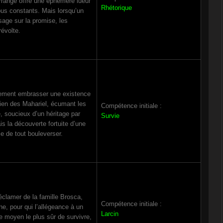
rrangé offre une éphémère lueur
Rhétorique
abus constants. Mais lorsqu’un
sage sur la promise, les
révolte.
alement embrasser une existence
tien des Mahariel, écumant les
Compétence initiale :
é, soucieux d’un héritage par
Survie
 la découverte fortuite d’une
e de tout bouleverser.
éclamer de la famille Brosca,
Compétence initiale :
ine, pour qui l’allégeance à un
Larcin
e moyen le plus sûr de survivre,