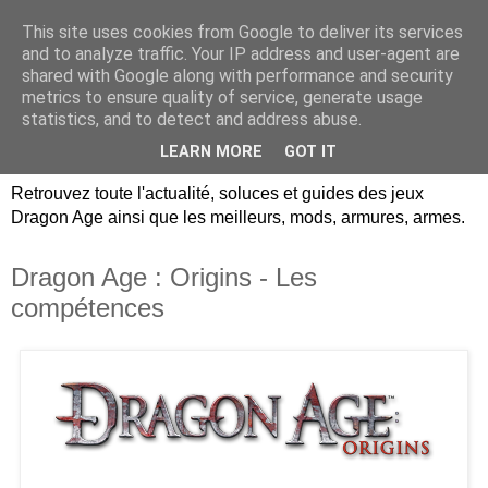
This site uses cookies from Google to deliver its services
Dragon Age Univers :
and to analyze traffic. Your IP address and user-agent are
shared with Google along with performance and security
Guides, soluces, infos sur
metrics to ensure quality of service, generate usage
statistics, and to detect and address abuse.
les jeux Dragon Age.
LEARN MORE
GOT IT
Retrouvez toute l'actualité, soluces et guides des jeux
Dragon Age ainsi que les meilleurs, mods, armures, armes.
Dragon Age : Origins - Les
compétences