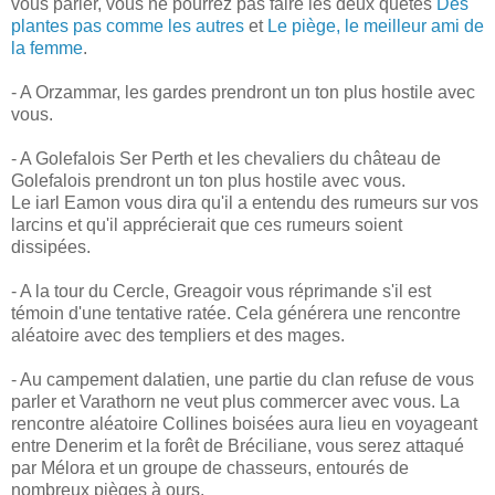
vous parler, vous ne pourrez pas faire les deux quêtes
Des
plantes pas comme les autres
et
Le piège, le meilleur ami de
la femme
.
- A Orzammar, les gardes prendront un ton plus hostile avec
vous.
- A Golefalois Ser Perth et les chevaliers du château de
Golefalois prendront un ton plus hostile avec vous.
Le iarl Eamon vous dira qu'il a entendu des rumeurs sur vos
larcins et qu'il apprécierait que ces rumeurs soient
dissipées.
- A la tour du Cercle, Greagoir vous réprimande s'il est
témoin d'une tentative ratée. Cela générera une rencontre
aléatoire avec des templiers et des mages.
- Au campement dalatien, une partie du clan refuse de vous
parler et Varathorn ne veut plus commercer avec vous. La
rencontre aléatoire Collines boisées aura lieu en voyageant
entre Denerim et la forêt de Bréciliane, vous serez attaqué
par Mélora et un groupe de chasseurs, entourés de
nombreux pièges à ours.