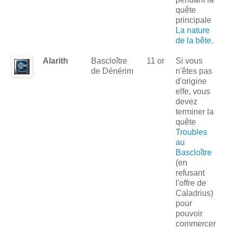
quête
principale
La nature
de la bête
.
Alarith
Bascloître
11 or
Si vous
de Dénérim
n'êtes pas
d'origine
elfe, vous
devez
terminer la
quête
Troubles
au
Bascloître
(en
refusant
l'offre de
Caladrius)
pour
pouvoir
commercer