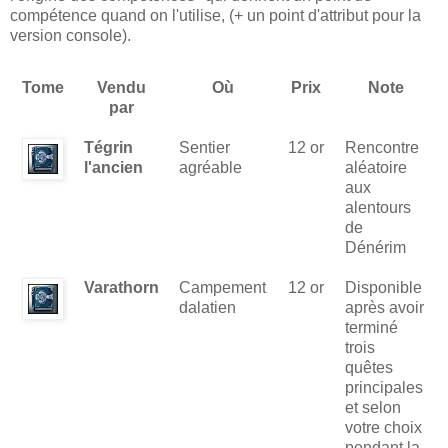
compétence quand on l'utilise, (+ un point d'attribut pour la
version console).
Tome
Vendu
Où
Prix
Note
par
Tégrin
Sentier
12 or
Rencontre
l'ancien
agréable
aléatoire
aux
alentours
de
Dénérim
Varathorn
Campement
12 or
Disponible
dalatien
après avoir
terminé
trois
quêtes
principales
et selon
votre choix
pendant la