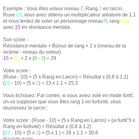
Exemple : Vous êtes voleur niveau
7
, Rang
2
en larcin,
Ruse
23
, vous avez obtenu un multiplicateur aléatoire de 1.1
et vous tentez de voler un personnage niveau
9
, rang
élite
avec
15
en résistance mentale.
Son score :
Résistance mentale + Bonus de rang + 2 x (niveau de la
victime - niveau du voleur)
15
+
10
+ 2 x (
9
-
7
) = 29
Votre score :
(Ruse - 10) + (5 x Rang en Larcin) = Résultat x (0.8 à 1.2)
(
23
- 10) + (5 x
2
) = 23 x 1.1 = 25.3
Vous échouez. Par contre, si vous aviez volé en mode furtif,
on va supposer que vous êtes rang
1
en furtivité, vous
réussissez le larcin :
Votre score : (Ruse - 10) + (5 x Rang en Larcin) + (si furtif 5 x
Rang en furtivité) = Résultat x (0.8 à 1.2)
(
23
- 10) + (5 x
2
) + (5 x
1
) = 28 x 1.1 = 30.8
Haut de page