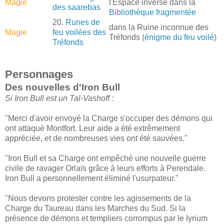
Magie
l'Espace inversé dans la
des saarebas
Bibliothèque fragmentée
20.
Runes de
dans la Ruine inconnue des
Magie
feu voilées des
Tréfonds (
énigme du feu voilé
)
Tréfonds
Personnages
Des nouvelles d'Iron Bull
Si Iron Bull est un Tal-Vashoff :
"Merci d'avoir envoyé la Charge s'occuper des démons qui
ont attaqué Montfort. Leur aide a été extrêmement
appréciée, et de nombreuses vies ont été sauvées."
"Iron Bull et sa Charge ont empêché une nouvelle guerre
civile de ravager Orlaïs grâce à leurs efforts à Perendale.
Iron Bull a personnellement éliminé l'usurpateur."
"Nous devons protester contre les agissements de la
Charge du Taureau dans les Marches du Sud. Si la
présence de démons et templiers corrompus par le lyrium