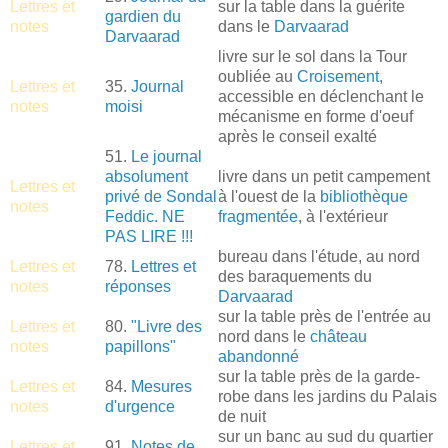
Lettres et
sur la table dans la guérite
gardien du
notes
dans le
Darvaarad
Darvaarad
livre sur le sol dans la Tour
oubliée au
Croisement
,
Lettres et
35.
Journal
accessible en déclenchant le
notes
moisi
mécanisme en forme d'oeuf
après le conseil exalté
51.
Le journal
absolument
livre dans un petit campement
Lettres et
privé de Sondal
à l'ouest de la
bibliothèque
notes
Feddic. NE
fragmentée
, à l'extérieur
PAS LIRE !!!
bureau dans l'étude, au nord
Lettres et
78.
Lettres et
des baraquements du
notes
réponses
Darvaarad
sur la table près de l'entrée au
Lettres et
80.
"Livre des
nord dans le
château
notes
papillons"
abandonné
sur la table près de la garde-
Lettres et
84.
Mesures
robe dans les jardins du Palais
notes
d'urgence
de nuit
sur un banc au sud du quartier
Lettres et
91.
Notes de