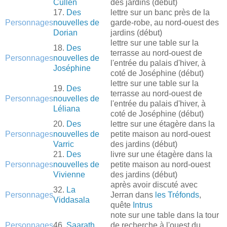
Cullen
des jardins (début)
17.
Des
lettre sur un banc près de la
Personnages
nouvelles de
garde-robe, au nord-ouest des
Dorian
jardins (début)
lettre sur une table sur la
18.
Des
terrasse au nord-ouest de
Personnages
nouvelles de
l'entrée du palais d'hiver, à
Joséphine
coté de Joséphine (début)
lettre sur une table sur la
19.
Des
terrasse au nord-ouest de
Personnages
nouvelles de
l'entrée du palais d'hiver, à
Léliana
coté de Joséphine (début)
20.
Des
lettre sur une étagère dans la
Personnages
nouvelles de
petite maison au nord-ouest
Varric
des jardins (début)
21.
Des
livre sur une étagère dans la
Personnages
nouvelles de
petite maison au nord-ouest
Vivienne
des jardins (début)
après avoir discuté avec
32.
La
Personnages
Jerran dans
les Tréfonds
,
Viddasala
quête
Intrus
note sur une table dans la tour
Personnages
46.
Saarath
de recherche à l'ouest du