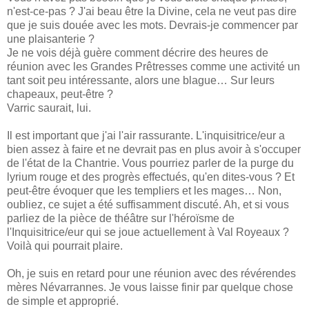
n'est-ce-pas ? J'ai beau être la Divine, cela ne veut pas dire
que je suis douée avec les mots. Devrais-je commencer par
une plaisanterie ?
Je ne vois déjà guère comment décrire des heures de
réunion avec les Grandes Prêtresses comme une activité un
tant soit peu intéressante, alors une blague… Sur leurs
chapeaux, peut-être ?
Varric saurait, lui.
Il est important que j'ai l'air rassurante. L'inquisitrice/eur a
bien assez à faire et ne devrait pas en plus avoir à s'occuper
de l'état de la Chantrie. Vous pourriez parler de la purge du
lyrium rouge et des progrès effectués, qu'en dites-vous ? Et
peut-être évoquer que les templiers et les mages… Non,
oubliez, ce sujet a été suffisamment discuté. Ah, et si vous
parliez de la pièce de théâtre sur l'héroïsme de
l'Inquisitrice/eur qui se joue actuellement à Val Royeaux ?
Voilà qui pourrait plaire.
Oh, je suis en retard pour une réunion avec des révérendes
mères Névarrannes. Je vous laisse finir par quelque chose
de simple et approprié.