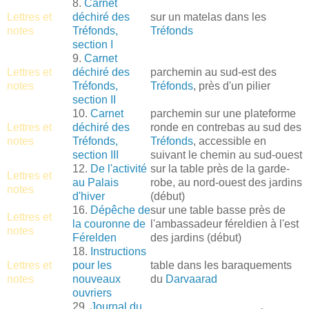
8.
Carnet
Lettres et
déchiré des
sur un matelas dans les
notes
Tréfonds,
Tréfonds
section I
9.
Carnet
Lettres et
déchiré des
parchemin au sud-est des
notes
Tréfonds,
Tréfonds
, près d'un pilier
section II
10.
Carnet
parchemin sur une plateforme
Lettres et
déchiré des
ronde en contrebas au sud des
notes
Tréfonds,
Tréfonds
, accessible en
section III
suivant le chemin au sud-ouest
12.
De l'activité
sur la table près de la garde-
Lettres et
au Palais
robe, au nord-ouest des jardins
notes
d'hiver
(début)
16.
Dépêche de
sur une table basse près de
Lettres et
la couronne de
l'ambassadeur féreldien à l'est
notes
Férelden
des jardins (début)
18.
Instructions
Lettres et
pour les
table dans les baraquements
notes
nouveaux
du
Darvaarad
ouvriers
29.
Journal du