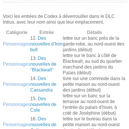
Voici les entrées de Codex à déverrouiller dans le DLC
Intrus, avec leur nom ainsi que leur emplacement.
Catégorie
Entrée
Détails
12.
Des
lettre sur un banc près de la
Personnages
nouvelles d'Iron
garde-robe, au nord-ouest des
bull
jardins (début)
lettre sur le banc à côté de
13.
Des
Blackwall, au sud du quartier
Personnages
nouvelles de
marchand des jardins du
"Blackwall"
Palais (début)
14.
Des
livre sur une commode dans la
Personnages
nouvelles de
petite maison au nord-ouest
Cassandra
des jardins (début)
lettre sur un banc sur la
15.
Des
terrasse au nord-ouest de
Personnages
nouvelles de
l'entrée du palais d'hiver, à
Cole
coté de Joséphine (début)
16.
Des
lettre sur le bureau dans la
Personnages
nouvelles de
petite maison au nord-ouest