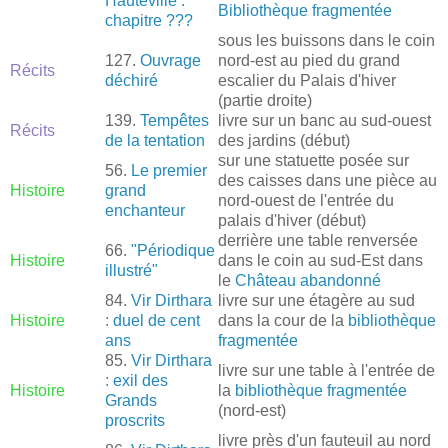
Hauteville :
Bibliothèque fragmentée
chapitre ???
sous les buissons dans le coin
127.
Ouvrage
nord-est au pied du grand
Récits
déchiré
escalier du Palais d'hiver
(partie droite)
139.
Tempêtes
livre sur un banc au sud-ouest
Récits
de la tentation
des jardins (début)
sur une statuette posée sur
56.
Le premier
des caisses dans une pièce au
Histoire
grand
nord-ouest de l'entrée du
enchanteur
palais d'hiver (début)
derrière une table renversée
66.
"Périodique
Histoire
dans le coin au sud-Est dans
illustré"
le
Château abandonné
84.
Vir Dirthara
livre sur une étagère au sud
Histoire
: duel de cent
dans la cour de la
bibliothèque
ans
fragmentée
85.
Vir Dirthara
livre sur une table à l'entrée de
: exil des
Histoire
la
bibliothèque fragmentée
Grands
(nord-est)
proscrits
livre près d'un fauteuil au nord