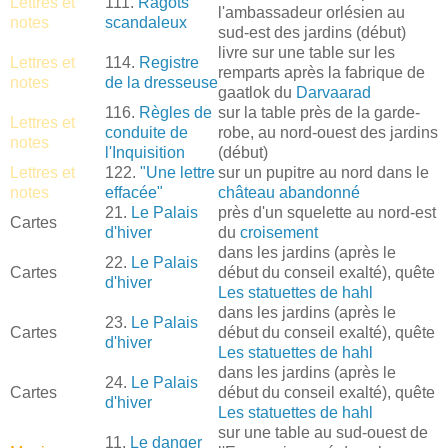
Lettres et
111.
Ragots
l'ambassadeur orlésien au
notes
scandaleux
sud-est des jardins (début)
livre sur une table sur les
Lettres et
114.
Registre
remparts après la fabrique de
notes
de la dresseuse
gaatlok du
Darvaarad
116.
Règles de
sur la table près de la garde-
Lettres et
conduite de
robe, au nord-ouest des jardins
notes
l'Inquisition
(début)
Lettres et
122.
"Une lettre
sur un pupitre au nord dans le
notes
effacée"
château abandonné
21.
Le Palais
près d'un squelette au nord-est
Cartes
d'hiver
du
croisement
dans les jardins (après le
22.
Le Palais
Cartes
début du conseil exalté), quête
d'hiver
Les statuettes de hahl
dans les jardins (après le
23.
Le Palais
Cartes
début du conseil exalté), quête
d'hiver
Les statuettes de hahl
dans les jardins (après le
24.
Le Palais
Cartes
début du conseil exalté), quête
d'hiver
Les statuettes de hahl
sur une table au sud-ouest de
11.
Le danger