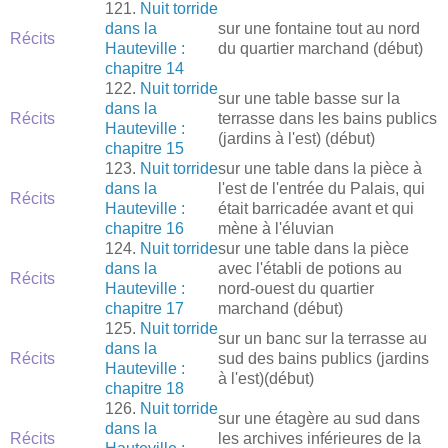
121.
Nuit torride
dans la
sur une fontaine tout au nord
Récits
Hauteville :
du quartier marchand (début)
chapitre 14
122.
Nuit torride
sur une table basse sur la
dans la
Récits
terrasse dans les bains publics
Hauteville :
(jardins à l'est) (début)
chapitre 15
123.
Nuit torride
sur une table dans la pièce à
dans la
l'est de l'entrée du Palais, qui
Récits
Hauteville :
était barricadée avant et qui
chapitre 16
mène à l'éluvian
124.
Nuit torride
sur une table dans la pièce
dans la
avec l'établi de potions au
Récits
Hauteville :
nord-ouest du quartier
chapitre 17
marchand (début)
125.
Nuit torride
sur un banc sur la terrasse au
dans la
Récits
sud des bains publics (jardins
Hauteville :
à l'est)(début)
chapitre 18
126.
Nuit torride
sur une étagère au sud dans
dans la
Récits
les archives inférieures de la