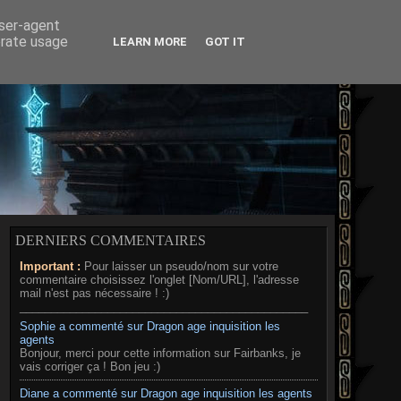
RD
MÉDIAS
A PROPOS
user-agent
erate usage
LEARN MORE
GOT IT
DERNIERS COMMENTAIRES
Important :
Pour laisser un pseudo/nom sur votre
commentaire choisissez l'onglet [Nom/URL], l'adresse
mail n'est pas nécessaire ! :)
______________________________________________
Sophie a commenté sur Dragon age inquisition les
agents
Bonjour, merci pour cette information sur Fairbanks, je
vais corriger ça ! Bon jeu :)
Diane a commenté sur Dragon age inquisition les agents