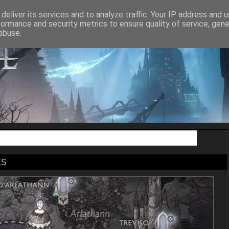
ON AGE II
DRAGON AGE INQUISITION
DRAGON AGE THE VEILGUA
deliver its services and to analyze traffic. Your IP address and 
formance and security metrics to ensure quality of service, gen
abuse.
ES