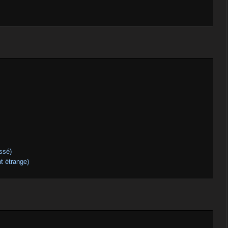
ssé)
t étrange)