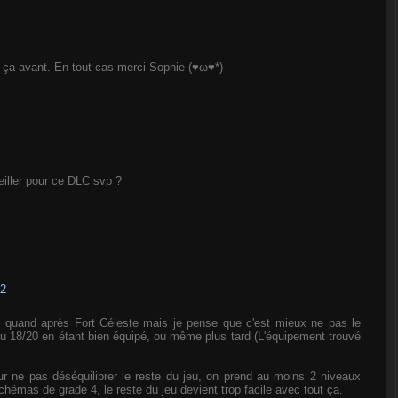
e ça avant. En tout cas merci Sophie (♥ω♥*)
eiller pour ce DLC svp ?
22
e quand après Fort Céleste mais je pense que c'est mieux ne pas le
au 18/20 en étant bien équipé, ou même plus tard (L'équipement trouvé
.
our ne pas déséquilibrer le reste du jeu, on prend au moins 2 niveaux
hémas de grade 4, le reste du jeu devient trop facile avec tout ça.