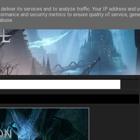
ON AGE II
DRAGON AGE INQUISITION
DRAGON AGE THE VEILGUA
deliver its services and to analyze traffic. Your IP address and 
formance and security metrics to ensure quality of service, gen
abuse.