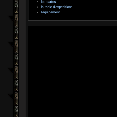
les cartes
la table d'expéditions
l'équipement