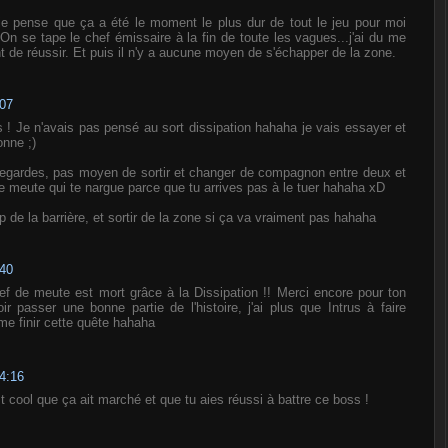
 je pense que ça a été le moment le plus dur de tout le jeu pour moi
 On se tape le chef émissaire à la fin de toute les vagues...j'ai du me
ant de réussir. Et puis il n'y a aucune moyen de s'échapper de la zone.
:07
 ! Je n'avais pas pensé au sort dissipation hahaha je vais essayer et
onne ;)
egardes, pas moyen de sortir et changer de compagnon entre deux et
e meute qui te nargue parce que tu arrives pas à le tuer hahaha xD
up de la barrière, et sortir de la zone si ça va vraiment pas hahaha
:40
ef de meute est mort grâce à la Dissipation !! Merci encore pour ton
ir passer une bonne partie de l'histoire, j'ai plus que Intrus à faire
e finir cette quête hahaha
14:16
st cool que ça ait marché et que tu aies réussi à battre ce boss !