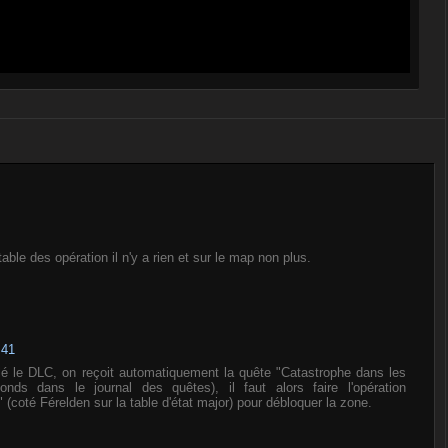
ble des opération il n'y a rien et sur le map non plus.
:41
lé le DLC, on reçoit automatiquement la quête "Catastrophe dans les
nds dans le journal des quêtes), il faut alors faire l'opération
(coté Férelden sur la table d'état major) pour débloquer la zone.