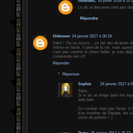
GalahadC
18 juillet 2016 à 10:
Le dlc la descente n'est pas dis
Répondre
Unknown
24 janvier 2017 à 00:16
Salut ! J'ai un soucis... ça fait des dizaines
même en facile, il perd de la vie, mais quand
c'est pas comme si j'étais faible, je suis déjà
comprends rien xD
Répondre
Réponses
Sophie
24 janvier 2017 à 
Salut,
Si tu as un mage dans ton équip
aide bien.
Ce combat n'est pas facile, il f
d'un membre de l'équipe, les 
stock de potions ! :)
Demo
25 janvier 2017 à 15:10