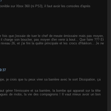
17
ponible sur Xbox 360 (ni PS3), il faut avoir les consoles d'après
 de fois que j'essaie de tuer le chef de meute émissaire mais pas moyen,
 il charge son bouclier, pas moyen d'en venir à bout... Que faire ??? Et
 niveau 26, et j'ai fini la quête principale et les crocs d'Hakkon... Je ne
09:37
e, je crois que tu peux virer sa barrière avec le sort Dissipation, ça
aut gérer l'émissaire et sa barrière, la bombe qui apparait sur la tête
vagues de mobs, la vie des compagnons ! Il vaut mieux avoir un bon