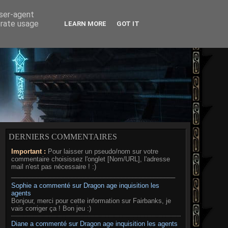
RD
MÉDIAS
A PROPOS
user-agent
erate usage
LEARN MORE
GOT IT
DERNIERS COMMENTAIRES
Important :
Pour laisser un pseudo/nom sur votre
commentaire choisissez l'onglet [Nom/URL], l'adresse
mail n'est pas nécessaire ! :)
______________________________________________
Sophie a commenté sur Dragon age inquisition les
agents
Bonjour, merci pour cette information sur Fairbanks, je
vais corriger ça ! Bon jeu :)
Diane a commenté sur Dragon age inquisition les agents