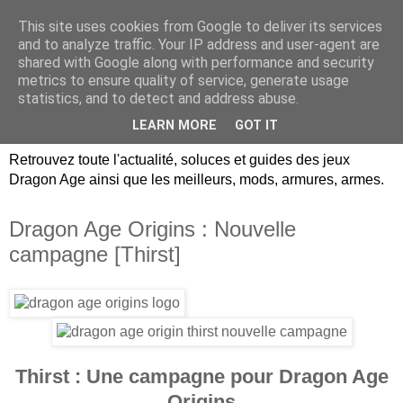
This site uses cookies from Google to deliver its services
Dragon Age Univers :
and to analyze traffic. Your IP address and user-agent are
shared with Google along with performance and security
Guides, soluces, infos sur
metrics to ensure quality of service, generate usage
statistics, and to detect and address abuse.
les jeux Dragon Age.
LEARN MORE
GOT IT
Retrouvez toute l'actualité, soluces et guides des jeux
Dragon Age ainsi que les meilleurs, mods, armures, armes.
Dragon Age Origins : Nouvelle
campagne [Thirst]
Thirst :
Une campagne pour Dragon Age
Origins