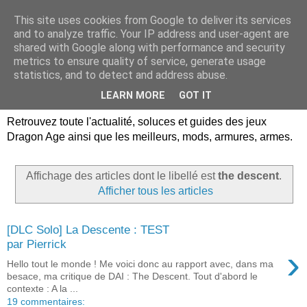
This site uses cookies from Google to deliver its services
Dragon Age Univers :
and to analyze traffic. Your IP address and user-agent are
shared with Google along with performance and security
Guides, soluces, infos sur
metrics to ensure quality of service, generate usage
statistics, and to detect and address abuse.
les jeux Dragon Age.
LEARN MORE
GOT IT
Retrouvez toute l'actualité, soluces et guides des jeux
Dragon Age ainsi que les meilleurs, mods, armures, armes.
Affichage des articles dont le libellé est
the descent
.
Afficher tous les articles
[DLC Solo] La Descente : TEST
par Pierrick
›
Hello tout le monde ! Me voici donc au rapport avec, dans ma
besace, ma critique de DAI : The Descent. Tout d'abord le
contexte : A la ...
19 commentaires: