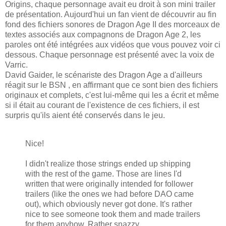
Origins, chaque personnage avait eu droit à son mini trailer
de présentation. Aujourd'hui un fan vient de découvrir au fin
fond des fichiers sonores de Dragon Age II des morceaux de
textes associés aux compagnons de Dragon Age 2, les
paroles ont été intégrées aux vidéos que vous pouvez voir ci
dessous. Chaque personnage est présenté avec la voix de
Varric.
David Gaider, le scénariste des Dragon Age a d'ailleurs
réagit sur le BSN , en affirmant que ce sont bien des fichiers
originaux et complets, c'est lui-même qui les a écrit et même
si il était au courant de l'existence de ces fichiers, il est
surpris qu'ils aient été conservés dans le jeu.
Nice!
I didn't realize those strings ended up shipping
with the rest of the game. Those are lines I'd
written that were originally intended for follower
trailers (like the ones we had before DAO came
out), which obviously never got done. It's rather
nice to see someone took them and made trailers
for them anyhow. Rather snazzy.