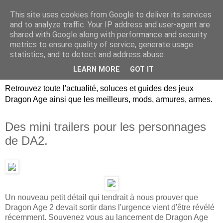
This site uses cookies from Google to deliver its services
Dragon Age Univers :
and to analyze traffic. Your IP address and user-agent are
shared with Google along with performance and security
Guides, soluces, infos sur
metrics to ensure quality of service, generate usage
statistics, and to detect and address abuse.
les jeux Dragon Age.
LEARN MORE
GOT IT
Retrouvez toute l'actualité, soluces et guides des jeux
Dragon Age ainsi que les meilleurs, mods, armures, armes.
Des mini trailers pour les personnages
de DA2.
Un nouveau petit détail qui tendrait à nous prouver que
Dragon Age 2 devait sortir dans l'urgence vient d'être révélé
récemment. Souvenez vous au lancement de Dragon Age