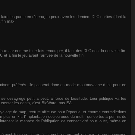
aire les partie en réseau, tu peux avec les derniers DLC sorties (dont la
a fin max.
 faux car comme tu le fais remarquer, il faut des DLC dont la nouvelle fin.
 et a fini le jeu avant l'arrivée de la nouvelle fin.
nivers préférés. Je passerai donc en mode mouton/vache à lait pour ce
 se désagrège petit à petit, à force de lassitude. Leur politique va les
se casser les dents, c'est BioWare, pas EA.
yclage de map, texture affreuse pour l'époque, et énorme contradictions
 plus en kit; l'implantation douloureuse du multi, qui certes à permis de
intenant la menace de l'obligation de connectivité pour jouer, même en
rcément toujours accès à internet, ou en tout cas pas à une connexion