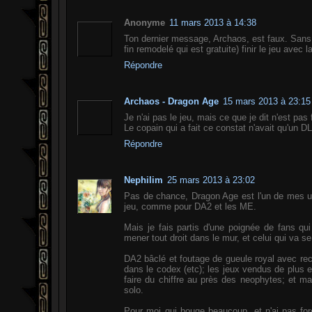
Anonyme
11 mars 2013 à 14:38
Ton dernier message, Archaos, est faux. Sans f
fin remodelé qui est gratuite) finir le jeu avec l
Répondre
Archaos - Dragon Age
15 mars 2013 à 23:15
Je n'ai pas le jeu, mais ce que je dit n'est pas
Le copain qui a fait ce constat n'avait qu'un DLC
Répondre
Nephilim
25 mars 2013 à 23:02
Pas de chance, Dragon Age est l'un de mes u
jeu, comme pour DA2 et les ME.
Mais je fais partis d'une poignée de fans qui
mener tout droit dans le mur, et celui qui va 
DA2 bâclé et foutage de gueule royal avec rec
dans le codex (etc); les jeux vendus de plus en
faire du chiffre au près des neophytes; et ma
solo.
Pour moi qui bouge beaucoup, et n'ai pas fo