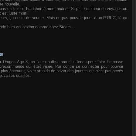
se nouvelle.
is pas chez moi, branchée à mon modem. Si j'ai le malheur de voyager, ou
c'est juste mort.
ueurs, ça coule de source. Mais ne pas pouvoir jouer à un P-RPG, là ça
 mode hors connexion comme chez Steam....
08
 Dragon Age 3, on l'aura suffisamment attendu pour faire l'impasse
 précommande qui était visée. Par contre se connecter pour pouvoir
de plus énervant, voire stupide de priver des joueurs qui n'ont pas accès
uvaises qualités.