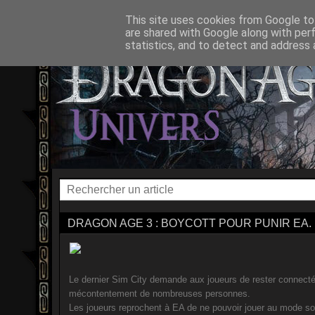
ACCUEIL
L'UNIVERS
DRAGON AGE ORIGINS
DRAG
This site uses cookies from Google to 
are shared with Google along with per
statistics, and to detect and address 
DRAGON AGE 3 : BOYCOTT POUR PUNIR EA.
Le dernier Sim City demande aux joueurs de rester connectés
mécontentement de nombreuses personnes.
Les joueurs reprochent à EA de ne pouvoir jouer au mode sol