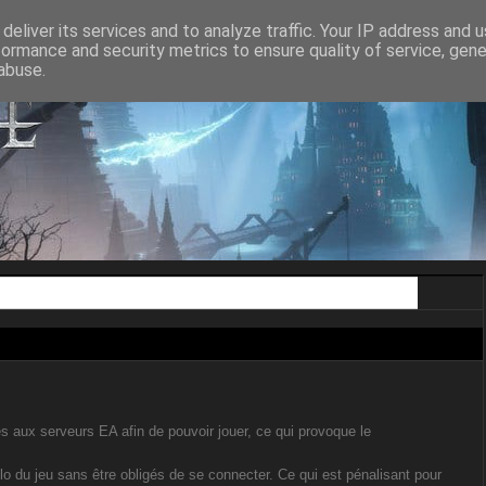
ON AGE II
DRAGON AGE INQUISITION
DRAGON AGE THE VEILGUA
deliver its services and to analyze traffic. Your IP address and 
formance and security metrics to ensure quality of service, gen
abuse.
 aux serveurs EA afin de pouvoir jouer, ce qui provoque le
o du jeu sans être obligés de se connecter. Ce qui est pénalisant pour