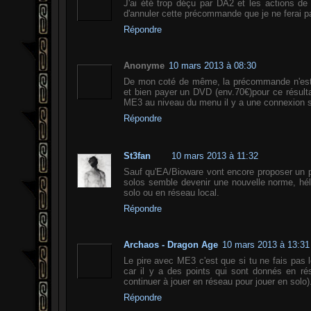
J'ai été trop déçu par DA2 et les actions d
d'annuler cette précommande que je ne ferai p
Répondre
Anonyme
10 mars 2013 à 08:30
De mon coté de même, la précommande n'est pa
et bien payer un DVD (env.70€)pour ce résultat
ME3 au niveau du menu il y a une connexion ser
Répondre
St3fan
10 mars 2013 à 11:32
Sauf qu'EA/Bioware vont encore proposer un p
solos semble devenir une nouvelle norme, héla
solo ou en réseau local.
Répondre
Archaos - Dragon Age
10 mars 2013 à 13:31
Le pire avec ME3 c'est que si tu ne fais pas le
car il y a des points qui sont donnés en rés
continuer à jouer en réseau pour jouer en solo)
Répondre