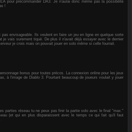
e EA pour précommander DA3. Je n'aurai donc même pas la possibilité
as !
s envisageable. Ils veulent en faire un jeu en ligne en quelque sorte
 je vais surement tiqué. De plus il n'avait déjà essayer avec le dernier
veur je crois mais on pouvait jouer en solo même si celle fourrait.
ersonnage bonus pour toutes précos. La connexion online pour les jeux
s, à l'image de Diablo 3. Pourtant beaucoup de joueurs voulait y jouer
s parties réseau tu ne peux pas finir la partie solo avec le final "max."
eau (et qui en plus disparaissent avec le temps ce qui fait qu'il faut
.