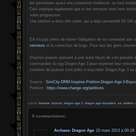
les personnes ayant une connexion médiocre, ou tout simplem
Ceci implique également que si les serveurs sont hors servic
votre progression.
Une pétition a donc été créée, qui a déjà rassemblé 50.100 jou
EA n'a pas prévu de retirer l'obligation de se connecter aux s
serveurs
et la correction de bugs. Pour eux les gens cessero
D'autres joueurs pensent à une autre façon de s'en prendre
commandes du rpg Dragon Age 3 pour exprimer leur mécontente
combien de joueurs sont prêts à boycotter Dragon Age 3 ou
Source :
SimCity-DRM-Inspires-Petition-Dragon-Age-3-Boyco
Petition :
https://www.change.org/petitions
Labels:
bioware
,
boycott
,
dragon age 3
,
dragon age inquisition
,
ea
,
petition
,
8 commentaires:
Archaos- Dragon Age
10 mars 2013 à 00:19