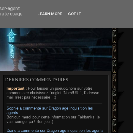
RD
MÉDIAS
A PROPOS
user-agent
erate usage
LEARN MORE
GOT IT
DERNIERS COMMENTAIRES
Important :
Pour laisser un pseudo/nom sur votre
commentaire choisissez l'onglet [Nom/URL], l'adresse
mail n'est pas nécessaire ! :)
______________________________________________
Sophie a commenté sur Dragon age inquisition les
agents
Bonjour, merci pour cette information sur Fairbanks, je
vais corriger ça ! Bon jeu :)
Diane a commenté sur Dragon age inquisition les agents