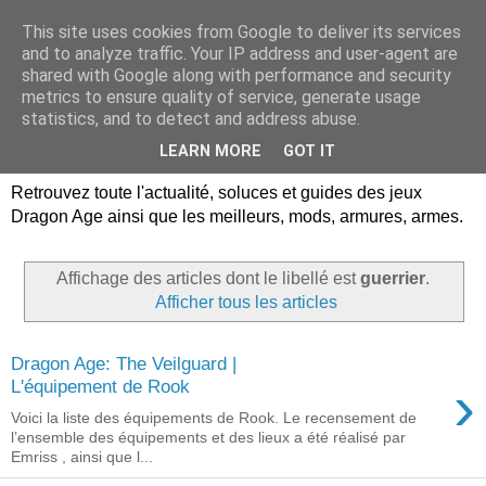
This site uses cookies from Google to deliver its services
Dragon Age Univers :
and to analyze traffic. Your IP address and user-agent are
shared with Google along with performance and security
Guides, soluces, infos sur
metrics to ensure quality of service, generate usage
statistics, and to detect and address abuse.
les jeux Dragon Age.
LEARN MORE
GOT IT
Retrouvez toute l'actualité, soluces et guides des jeux
Dragon Age ainsi que les meilleurs, mods, armures, armes.
Affichage des articles dont le libellé est
guerrier
.
Afficher tous les articles
Dragon Age: The Veilguard |
›
L'équipement de Rook
Voici la liste des équipements de Rook. Le recensement de
l’ensemble des équipements et des lieux a été réalisé par
Emriss , ainsi que l...