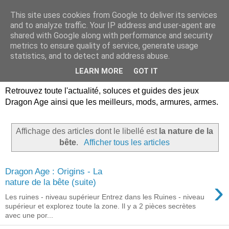
This site uses cookies from Google to deliver its services
Dragon Age Univers :
and to analyze traffic. Your IP address and user-agent are
shared with Google along with performance and security
Guides, soluces, infos sur
metrics to ensure quality of service, generate usage
statistics, and to detect and address abuse.
les jeux Dragon Age.
LEARN MORE
GOT IT
Retrouvez toute l'actualité, soluces et guides des jeux
Dragon Age ainsi que les meilleurs, mods, armures, armes.
Affichage des articles dont le libellé est
la nature de la
bête
.
Afficher tous les articles
Dragon Age : Origins - La
›
nature de la bête (suite)
Les ruines - niveau supérieur Entrez dans les Ruines - niveau
supérieur et explorez toute la zone. Il y a 2 pièces secrètes
avec une por...