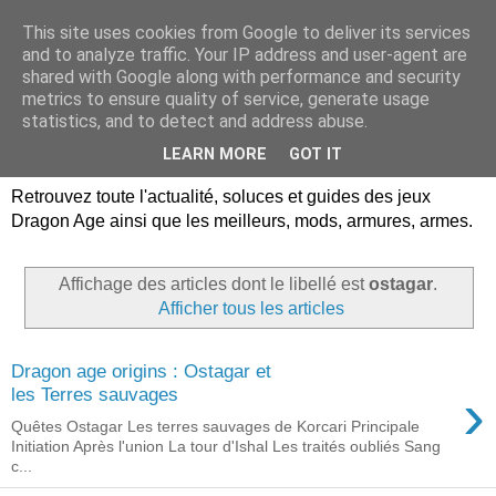
This site uses cookies from Google to deliver its services
Dragon Age Univers :
and to analyze traffic. Your IP address and user-agent are
shared with Google along with performance and security
Guides, soluces, infos sur
metrics to ensure quality of service, generate usage
statistics, and to detect and address abuse.
les jeux Dragon Age.
LEARN MORE
GOT IT
Retrouvez toute l'actualité, soluces et guides des jeux
Dragon Age ainsi que les meilleurs, mods, armures, armes.
Affichage des articles dont le libellé est
ostagar
.
Afficher tous les articles
Dragon age origins : Ostagar et
›
les Terres sauvages
Quêtes Ostagar Les terres sauvages de Korcari Principale
Initiation Après l'union La tour d'Ishal Les traités oubliés Sang
c...