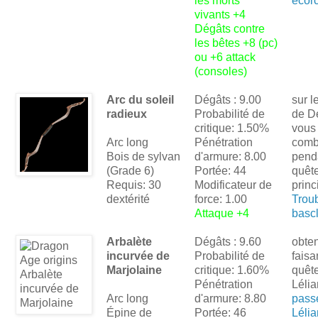
les morts
écorc
vivants +4
Dégâts contre
les bêtes +8 (pc)
ou +6 attack
(consoles)
Arc du soleil
Dégâts : 9.00
sur l
radieux
Probabilité de
de D
critique: 1.50%
vous 
Arc long
Pénétration
comb
Bois de sylvan
d'armure: 8.00
pend
(Grade 6)
Portée: 44
quêt
Requis: 30
Modificateur de
princ
dextérité
force: 1.00
Trou
Attaque +4
bascl
Arbalète
Dégâts : 9.60
obte
incurvée de
Probabilité de
faisa
Marjolaine
critique: 1.60%
quêt
Pénétration
Léli
Arc long
d'armure: 8.80
pass
Épine de
Portée: 46
Léli