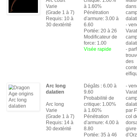
Arc court
critique: 1.00%
Maîtr
Varie
à 1.60%
dans
(Grade 1 à 7)
Pénétration
camp
Requis: 10 à
d'armure: 3.00 à
dalat
30 dextérité
6.60
- ven
Portée: 20 à 26
Vara
Modificateur de
cam
force: 1.00
dalat
Visée rapide
- par
trou
des
cont
elfiq
Arc long
Dégâts : 6.00 à
- ven
dalatien
9.60
Vara
Probabilité de
cam
Arc long
critique: 1.00%
dalat
Varie
à 1.60%
par 
(Grade 1 à 7)
Pénétration
col d
Requis: 14 à
d'armure: 4.00 à
dors
30 dextérité
8.80
givre
Portée: 35 à 46
d'Or