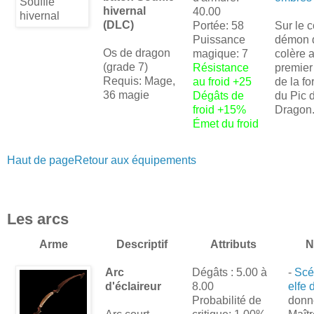
hivernal
40.00
(DLC)
Portée: 58
Sur le 
Puissance
démon d
Os de dragon
magique: 7
colère 
(grade 7)
Résistance
premier
Requis: Mage,
au froid +25
de la fo
36 magie
Dégâts de
du Pic 
froid +15%
Dragon
Émet du froid
Haut de page
Retour aux équipements
Les arcs
Arme
Descriptif
Attributs
N
Arc
Dégâts : 5.00 à
-
Scé
d'éclaireur
8.00
elfe 
Probabilité de
donn