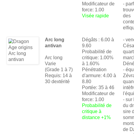
Modificateur de
- par
force: 1.00
trou
Visée rapide
des
cont
elfiq
Arc long
Dégâts : 6.00 à
- ven
antivan
9.60
Césa
Probabilité de
quart
Arc long
critique: 1.00%
marc
Varie
à 1.60%
Déné
(Grade 1 à 7)
Pénétration
- équ
Requis: 14 à
d'armure: 4.00 à
Zévr
30 dextérité
8.80
quand
Portée: 35 à 46
intèf
Modificateur de
l'équ
force: 1.00
- sur
Probabilité de
du d
critique à
sire 
distance +1%
som
mont
de D