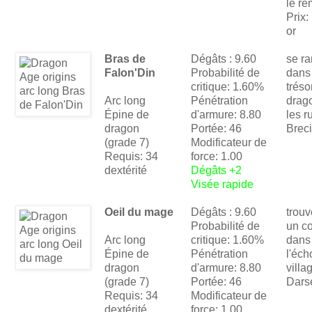
le re
Prix:
or
Bras de
Dégâts : 9.60
se r
Falon'Din
Probabilité de
dans
critique: 1.60%
tréso
Arc long
Pénétration
drag
Épine de
d'armure: 8.80
les r
dragon
Portée: 46
Breci
(grade 7)
Modificateur de
Requis: 34
force: 1.00
dextérité
Dégâts +2
Visée rapide
Oeil du mage
Dégâts : 9.60
trou
Probabilité de
un co
Arc long
critique: 1.60%
dans
Épine de
Pénétration
l'éc
dragon
d'armure: 8.80
villa
(grade 7)
Portée: 46
Dars
Requis: 34
Modificateur de
dextérité
force: 1.00