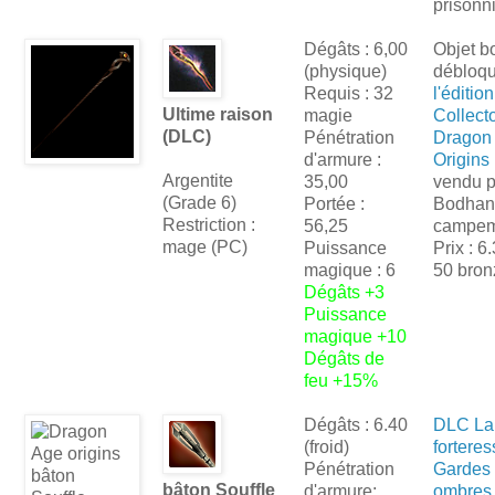
prisonn
Dégâts : 6,00
Objet b
(physique)
débloq
Requis : 32
l'édition
Ultime raison
magie
Collect
(DLC)
Pénétration
Dragon
d'armure :
Origins
Argentite
35,00
vendu p
(Grade 6)
Portée :
Bodhan
Restriction :
56,25
campem
mage (PC)
Puissance
Prix : 6
magique : 6
50 bron
Dégâts +3
Puissance
magique +10
Dégâts de
feu +15%
Dégâts : 6.40
DLC La
(froid)
fortere
Pénétration
Gardes
bâton Souffle
d'armure:
ombres