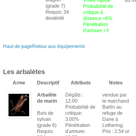
Visée rapide
du mi
(grade 7)
Probabilité de
Requis: 34
critique à
dextérité
distance +6%
Pénétration
d'armure +3
Haut de page
Retour aux équipements
Les arbalètes
Arme
Descriptif
Attributs
Notes
Arbalète
Dégâts :
vendue par
de marin
12.00
le marchand
Probabilité de
Barlin au
Bois de
critique:
refuge de
sylvan
3.00%
Dane à
(grade 6)
Pénétration
Lothering.
Requis:
d'armure:
Prix : 2.54 or