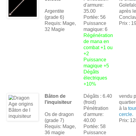
d'armure:
Golefal
Argentite
35.00
après l
(grade 6)
Portée: 56
Conclav
Requis: Mage,
Puissance
Prix : 1
32 Magie
magique: 6
Régénération
de mana en
combat +1 ou
+2
Puissance
magique +5
Dégâts
électriques
+10%
Bâton de
Dégâts : 6.40
vendu p
l'inquisiteur
(froid)
quartier
Pénétration
à la
tou
Os de dragon
d'armure:
cercle
.
(grade 7)
40.00
Prix: 12
Requis: Mage,
Portée: 58
36 magie
Puissance