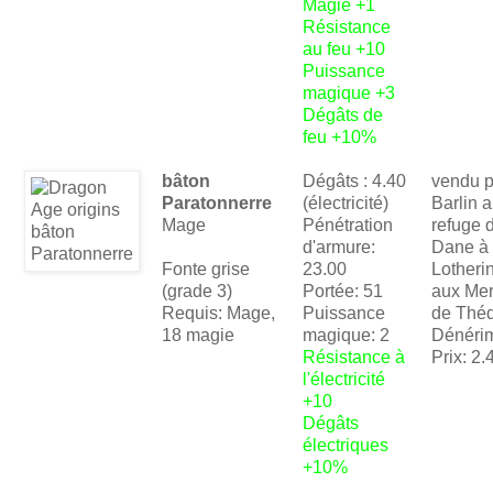
Magie +1
Résistance
au feu +10
Puissance
magique +3
Dégâts de
feu +10%
bâton
Dégâts : 4.40
vendu p
Paratonnerre
(électricité)
Barlin 
Mage
Pénétration
refuge 
d'armure:
Dane à
Fonte grise
23.00
Lotherin
(grade 3)
Portée: 51
aux Mer
Requis: Mage,
Puissance
de Thé
18 magie
magique: 2
Dénéri
Résistance à
Prix: 2.
l'électricité
+10
Dégâts
électriques
+10%