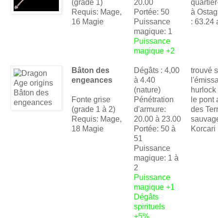
(grade 1)
20.00
quartier
Requis: Mage,
Portée: 50
à Ostaga
16 Magie
Puissance
: 63.24 
magique: 1
Puissance
magique +2
Bâton des
Dégâts : 4,00
trouvé s
engeances
à 4.40
l'émissa
(nature)
hurlock
Fonte grise
Pénétration
le pont
(grade 1 à 2)
d'armure:
des Ter
Requis: Mage,
20.00 à 23.00
sauvag
18 Magie
Portée: 50 à
Korcari
51
Puissance
magique: 1 à
2
Puissance
magique +1
Dégâts
spirituels
+5%