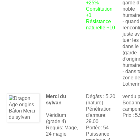
+25%
garde d
Constitution
noble
+1
humain
Résistance
- quand
naturelle +10
rencont
juste a
tuer les
dans le 
(garde
d'origin
humain
- dans t
zone d
Lotheri
Merci du
Dégâts : 5.20
vendu p
sylvan
(nature)
Bodahn
Pénétration
campem
Véridium
d'armure:
Prix : 5
(grade 4)
29.00
Requis: Mage,
Portée: 54
24 magie
Puissance