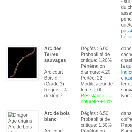
- sur
du c
assa
pend
quêt
pass
Léli
Arc des
Dégâts : 6.00
dans
Terres
Probabilité de
cach
sauvages
critique: 1.20%
chas
Pénétration
la qu
Arc court
d'armure: 4.20
Indic
Bois d'if
Portée: 22
chas
(Grade 3)
Modificateur de
terre
Requis: 14
force: 1.00
sauv
dextérité
Résistance
Korca
naturelle +10%
Arc de bois
Dégâts : 6.50
dans
blanc
Probabilité de
coffr
critique: 1.30%
Repa
Arc court
Pénétration
Kada