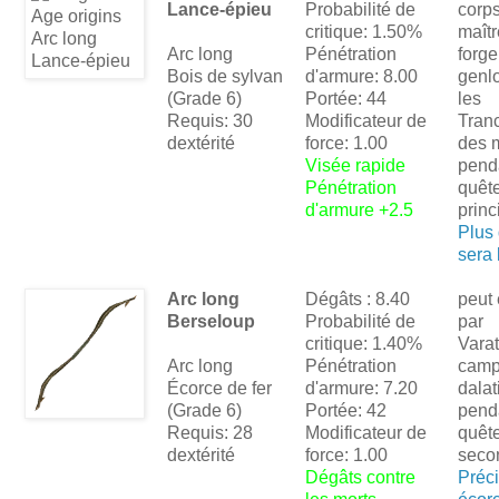
Lance-épieu
Probabilité de
corp
critique: 1.50%
maîtr
Arc long
Pénétration
forge
Bois de sylvan
d'armure: 8.00
genl
(Grade 6)
Portée: 44
les
Requis: 30
Modificateur de
Tran
dextérité
force: 1.00
des 
Visée rapide
pend
Pénétration
quêt
d'armure +2.5
princ
Plus
sera 
Arc long
Dégâts : 8.40
peut 
Berseloup
Probabilité de
par
critique: 1.40%
Vara
Arc long
Pénétration
camp
Écorce de fer
d'armure: 7.20
dalat
(Grade 6)
Portée: 42
pend
Requis: 28
Modificateur de
quêt
dextérité
force: 1.00
seco
Dégâts contre
Préc