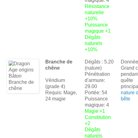
magique: 4
Résistance
naturelle
+10%
Puissance
magique +1
Dégâts
naturels
+10%
Branche de
Dégâts : 5.20
Donnée 
chêne
(nature)
Grand 
Pénétration
pendant
Véridium
d'armure:
quête
(grade 4)
29.00
princip
Requis: Mage,
Portée: 54
nature d
24 magie
Puissance
bête
magique: 4
Magie +1
Constitution
+2
Dégâts
naturels