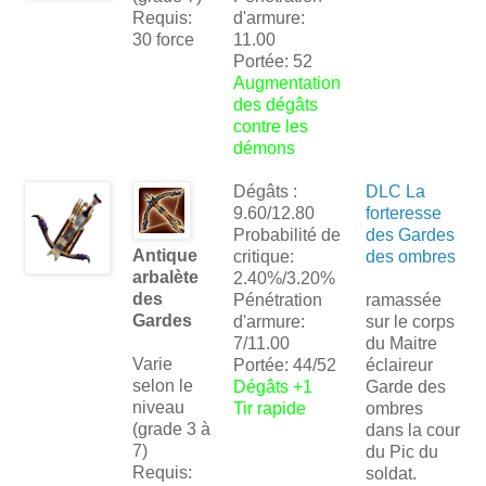
Requis:
d'armure:
30 force
11.00
Portée: 52
Augmentation
des dégâts
contre les
démons
Dégâts :
DLC La
9.60/12.80
forteresse
Probabilité de
des Gardes
Antique
critique:
des ombres
arbalète
2.40%/3.20%
des
Pénétration
ramassée
Gardes
d'armure:
sur le corps
7/11.00
du Maitre
Varie
Portée: 44/52
éclaireur
selon le
Dégâts +1
Garde des
niveau
Tir rapide
ombres
(grade 3 à
dans la cour
7)
du Pic du
Requis:
soldat.