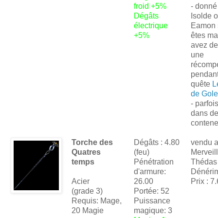
froid +5%
- donné
Dégâts
Isolde 
électrique
Eamon 
+5%
êtes ma
avez d
une
récomp
pendant
quête
L
de Gole
- parfoi
dans d
contene
Torche des
Dégâts : 4.80
vendu 
Quatres
(feu)
Merveil
temps
Pénétration
Thédas
d'armure:
Dénéri
Acier
26.00
Prix : 7
(grade 3)
Portée: 52
Requis: Mage,
Puissance
20 Magie
magique: 3