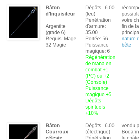
Bâton
Dégâts : 6.00
récomp
d'Inquisiteur
(feu)
possibl
Pénétration
votre ch
Argentite
d'armure:
fin de l
(grade 6)
35.00
princip
Requis: Mage,
Portée: 56
nature d
32 Magie
Puissance
bête
magique: 6
Régénération
de mana en
combat +1
(PC) ou +2
(Console)
Puissance
magique +5
Dégâts
spirituels
+10%
Bâton
Dégâts : 6.00
vendu p
Courroux
(électrique)
Bodahn
céleste
Pénétration
le chât