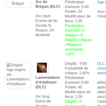
Arc de
Pénétration
Age 
Brégan (DLC)
d'armure: 5.40
Portée: 24
reçu
Arc court
Modificateur de
l'inv
Ecorse de fer
force: 1.00
(Grade 5)
Pénétration
Requis: 24
d'armure +3
dextérité
Attaque +6
Dégâts critiques
/ Attaques
sournoises
+10%
Dégâts : 9.60
DLC 
Probabilité de
chas
critique: 1.60%
sorci
Lamentations
Pénétration
d'Arlathann
d'armure: 8.80
débl
(DLC)
Portée: 46
après
Modificateur de
obten
Arc long
force: 1.00
succ
Épine de
Dégâts +3
l'aut
dragon