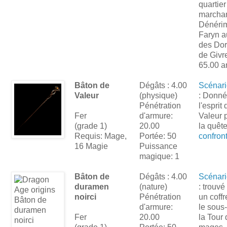
quartier
marcha
Dénérim
Faryn a
des Dor
de Givre
65.00 a
Bâton de
Dégâts : 4.00
Scénar
Valeur
(physique)
: Donné
Pénétration
l'esprit 
Fer
d'armure:
Valeur 
(grade 1)
20.00
la quêt
Requis: Mage,
Portée: 50
confron
16 Magie
Puissance
magique: 1
Bâton de
Dégâts : 4.00
Scénar
duramen
(nature)
: trouvé
noirci
Pénétration
un coff
d'armure:
le sous
Fer
20.00
la Tour