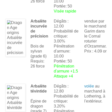
26 force
10.00
Portée: 50
Visée rapide
Arbalète
Dégâts :
vendue par
incurvée
12.00
le marchand
de
Probabilité de
Garim dans
précision
critique:
le Cornal
3.00%
roturier
Bois de
Pénétration
d'Orzammar.
sylvan
d'armure:
Prix : 4.09 or
(grade 6)
10.00
Requis:
Portée: 50
26 force
Pénétration
d'armure +1.5
Attaque +4
Arbalète
Dégâts :
volée
au
tévintide
12.80
marchand à
Probabilité de
Lothering, à
Épine de
critique:
l'extérieur.
dragon
3.20%
(grade 7)
Pénétration