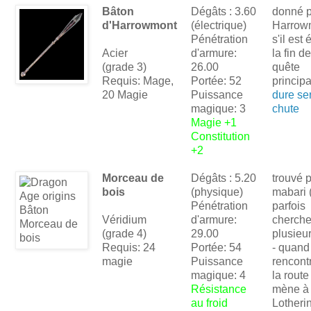
Bâton
Dégâts : 3.60
donné p
d'Harrowmont
(électrique)
Harrow
Pénétration
s'il est 
Acier
d'armure:
la fin de
(grade 3)
26.00
quête
Requis: Mage,
Portée: 52
princip
20 Magie
Puissance
dure ser
magique: 3
chute
Magie +1
Constitution
+2
Morceau de
Dégâts : 5.20
trouvé p
bois
(physique)
mabari (
Pénétration
parfois
Véridium
d'armure:
cherche
(grade 4)
29.00
plusieur
Requis: 24
Portée: 54
- quand
magie
Puissance
rencont
magique: 4
la route
Résistance
mène à
au froid
Lotheri