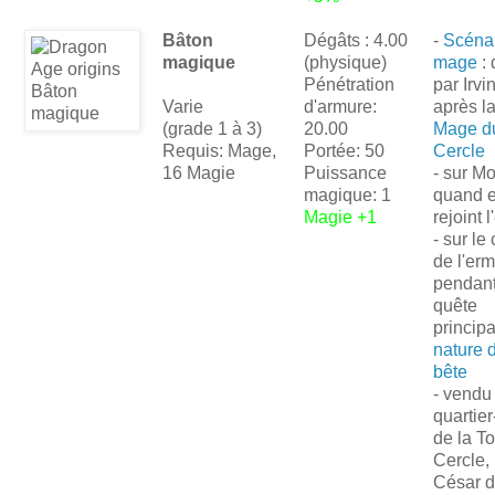
Bâton
Dégâts : 4.00
-
Scéna
magique
(physique)
mage
:
Pénétration
par Irvi
Varie
d'armure:
après l
(grade 1 à 3)
20.00
Mage d
Requis: Mage,
Portée: 50
Cercle
16 Magie
Puissance
- sur Mo
magique: 1
quand e
Magie +1
rejoint 
- sur le
de l'erm
pendant
quête
princip
nature d
bête
- vendu 
quartier
de la T
Cercle,
César d