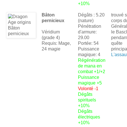
+10%
Bâton
Dégâts : 5.20
trouvé s
pernicieux
(nature)
corps d
Pénétration
Général
Véridium
d'armure:
le Bascl
(grade 4)
29.00
pendant
Requis: Mage,
Portée: 54
quête
24 magie
Puissance
principa
magique: 4
L'assaut
Régénération
de mana en
combat +1/+2
Puissance
magique +5
Volonté -1
Dégâts
spirituels
+10%
Dégâts
électriques
+10%