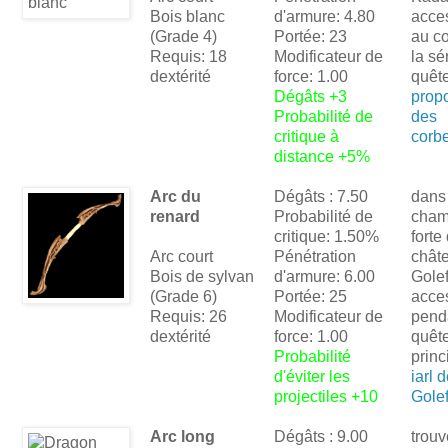
Bois blanc
d'armure: 4.80
acce
(Grade 4)
Portée: 23
au c
Requis: 18
Modificateur de
la sé
dextérité
force: 1.00
quêt
Dégâts +3
propo
Probabilité de
des
critique à
corb
distance +5%
Arc du
Dégâts : 7.50
dans
renard
Probabilité de
cham
critique: 1.50%
forte
Arc court
Pénétration
chât
Bois de sylvan
d'armure: 6.00
Golef
(Grade 6)
Portée: 25
acce
Requis: 26
Modificateur de
pend
dextérité
force: 1.00
quêt
Probabilité
princ
d'éviter les
iarl 
projectiles +10
Golef
Arc long
Dégâts : 9.00
trouv