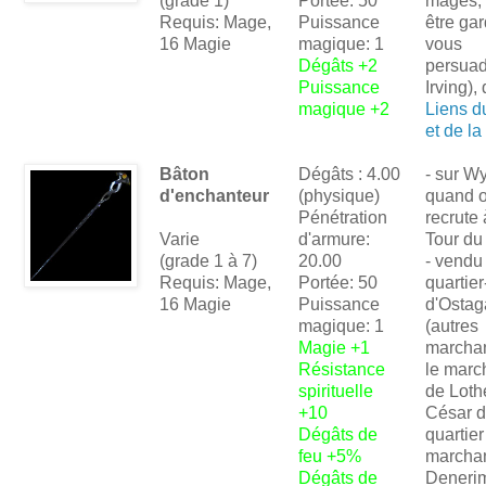
(grade 1)
Portée: 50
mages, 
Requis: Mage,
Puissance
être gar
16 Magie
magique: 1
vous
Dégâts +2
persua
Puissance
Irving),
magique +2
Liens d
et de l
Bâton
Dégâts : 4.00
- sur W
d'enchanteur
(physique)
quand o
Pénétration
recrute 
Varie
d'armure:
Tour du
(grade 1 à 7)
20.00
- vendu 
Requis: Mage,
Portée: 50
quartier
16 Magie
Puissance
d'Ostag
magique: 1
(autres
Magie +1
marchan
Résistance
le marc
spirituelle
de Loth
+10
César d
Dégâts de
quartier
feu +5%
marcha
Dégâts de
Deneri