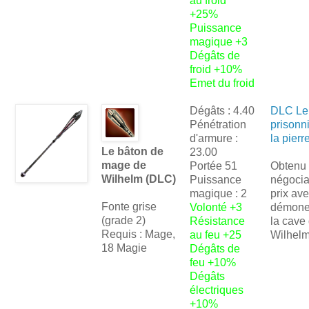
au froid
+25%
Puissance
magique +3
Dégâts de
froid +10%
Emet du froid
Dégâts : 4.40
DLC Le
Pénétration
prisonn
d'armure :
la pierr
Le bâton de
23.00
mage de
Portée 51
Obtenu
Wilhelm (DLC)
Puissance
négocia
magique : 2
prix ave
Fonte grise
Volonté +3
démone
(grade 2)
Résistance
la cave
Requis : Mage,
au feu +25
Wilhel
18 Magie
Dégâts de
feu +10%
Dégâts
électriques
+10%