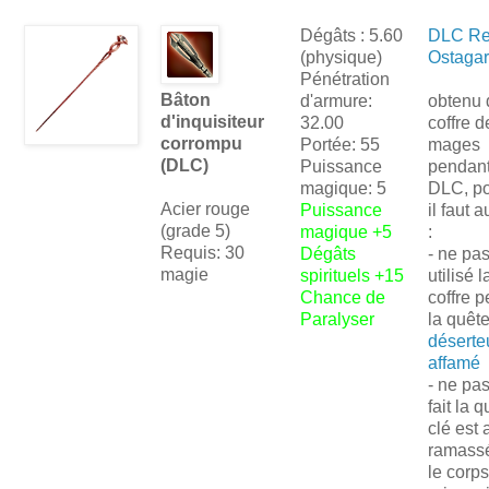
Dégâts : 5.60
DLC Re
(physique)
Ostagar
Pénétration
Bâton
d'armure:
obtenu 
d'inquisiteur
32.00
coffre d
corrompu
Portée: 55
mages
(DLC)
Puissance
pendant
magique: 5
DLC, po
Acier rouge
Puissance
il faut 
(grade 5)
magique +5
:
Requis: 30
Dégâts
- ne pas
magie
spirituels +15
utilisé 
Chance de
coffre 
Paralyser
la quêt
déserte
affamé
- ne pas
fait la q
clé est 
ramassé
le corp