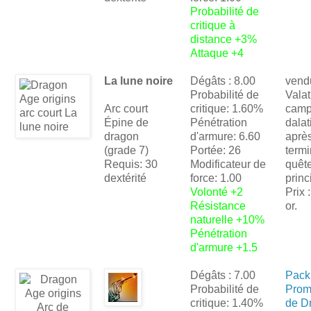
Probabilité de
critique à
distance +3%
Attaque +4
La lune noire
Dégâts : 8.00
vend
Probabilité de
Vala
Arc court
critique: 1.60%
cam
Épine de
Pénétration
dalat
dragon
d'armure: 6.60
après
(grade 7)
Portée: 26
termi
Requis: 30
Modificateur de
quêt
dextérité
force: 1.00
princ
Volonté +2
Prix 
Résistance
or.
naturelle +10%
Pénétration
d'armure +1.5
Dégâts : 7.00
Pack
Probabilité de
Prom
critique: 1.40%
de D