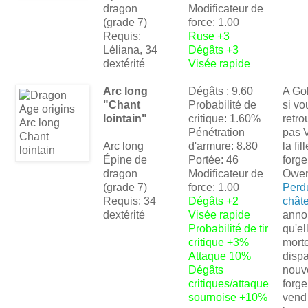
dragon
Modificateur de
(grade 7)
force: 1.00
Requis:
Ruse +3
Léliana, 34
Dégâts +3
dextérité
Visée rapide
Arc long
Dégâts : 9.60
A Gol
"Chant
Probabilité de
si vo
lointain"
critique: 1.60%
retro
Pénétration
pas 
Arc long
d'armure: 8.80
la fil
Épine de
Portée: 46
forge
dragon
Modificateur de
Owen
(grade 7)
force: 1.00
Perd
Requis: 34
Dégâts +2
chât
dextérité
Visée rapide
anno
Probabilité de tir
qu'el
critique +3%
morte
Attaque 10%
dispa
Dégâts
nouv
critiques/attaque
forge
sournoise +10%
vend 