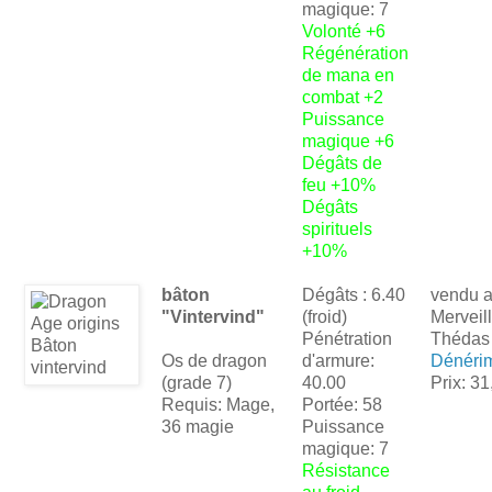
magique: 7
Volonté +6
Régénération
de mana en
combat +2
Puissance
magique +6
Dégâts de
feu +10%
Dégâts
spirituels
+10%
bâton
Dégâts : 6.40
vendu 
"Vintervind"
(froid)
Merveil
Pénétration
Thédas
Os de dragon
d'armure:
Dénéri
(grade 7)
40.00
Prix: 31
Requis: Mage,
Portée: 58
36 magie
Puissance
magique: 7
Résistance