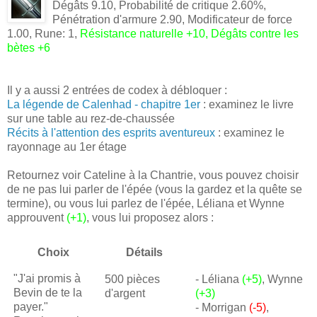
Dégâts 9.10, Probabilité de critique 2.60%,
Pénétration d'armure 2.90, Modificateur de force
1.00, Rune: 1,
Résistance naturelle +10, Dégâts contre les
bètes +6
Il y a aussi 2 entrées de codex à débloquer :
La légende de Calenhad - chapitre 1er
: examinez le livre
sur une table au rez-de-chaussée
Récits à l'attention des esprits aventureux
: examinez le
rayonnage au 1er étage
Retournez voir Cateline à la Chantrie, vous pouvez choisir
de ne pas lui parler de l'épée (vous la gardez et la quête se
termine), ou vous lui parlez de l'épée, Léliana et Wynne
approuvent
(+1)
, vous lui proposez alors :
Choix
Détails
"J'ai promis à
500 pièces
- Léliana
(+5)
, Wynne
Bevin de te la
d'argent
(+3)
payer."
- Morrigan
(-5)
,