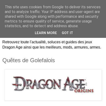
This site uses cookies from Google to deliver its services
Dragon Age Univers :
and to analyze traffic. Your IP address and user-agent are
shared with Google along with performance and security
Guides, soluces, infos sur
metrics to ensure quality of service, generate usage
statistics, and to detect and address abuse.
les jeux Dragon Age.
LEARN MORE
GOT IT
Retrouvez toute l'actualité, soluces et guides des jeux
Dragon Age ainsi que les meilleurs, mods, armures, armes.
Quêtes de Golefalois