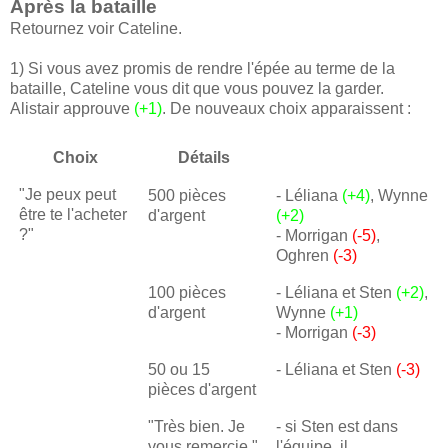
Après la bataille
Retournez voir Cateline.
1) Si vous avez promis de rendre l'épée au terme de la
bataille, Cateline vous dit que vous pouvez la garder.
Alistair approuve
(+1)
. De nouveaux choix apparaissent :
Choix
Détails
"Je peux peut
500 pièces
- Léliana
(+4)
, Wynne
être te l'acheter
d'argent
(+2)
?"
- Morrigan
(-5)
,
Oghren
(-3)
100 pièces
- Léliana et Sten
(+2)
,
d'argent
Wynne
(+1)
- Morrigan
(-3)
50 ou 15
- Léliana et Sten
(-3)
pièces d'argent
"Très bien. Je
- si Sten est dans
vous remercie."
l'équipe, il