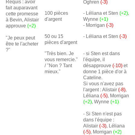
Requis : avoir
Oghren
(-3)
fait auparavant
100 pièces
- Léliana et Sten
(+2)
,
cette promesse
d'argent
Wynne
(+1)
à Bevin, Alistair
- Morrigan
(-3)
approuve
(+2)
50 ou 15
- Léliana et Sten
(-3)
"Je peux peut
pièces d'argent
être te l'acheter
?"
"Très bien. Je
- si Sten est dans
vous remercie."
l'équipe, il
/ "Non ? Tant
désapprouve
(-10)
et
mieux."
donne 1 pièce d'or à
Cateline.
Si vous n'avez pas
l'argent : Alistair
(-8)
,
Léliana
(-5)
, Morrigan
(+2)
, Wynne
(+1)
- Si Sten n'est pas
dans l'équipe :
Alistair
(-3)
, Léliana
(-5)
, Morrigan
(+2)