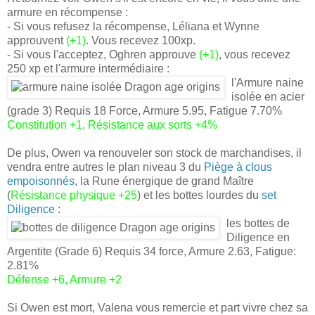
armure en récompense :
- Si vous refusez la récompense, Léliana et Wynne
approuvent
(+1)
. Vous recevez 100xp.
- Si vous l'acceptez, Oghren approuve
(+1)
, vous recevez
250 xp et l'armure intermédiaire :
l'Armure naine
isolée en acier
(grade 3) Requis 18 Force, Armure 5.95, Fatigue 7.70%
Constitution +1, Résistance aux sorts +4%
De plus, Owen va renouveler son stock de marchandises, il
vendra entre autres le plan niveau 3 du
Piège à clous
empoisonnés
, la Rune énergique de grand Maître
(
Résistance physique +25
) et les bottes lourdes du
set
Diligence
:
les bottes de
Diligence en
Argentite (Grade 6) Requis 34 force, Armure 2.63, Fatigue:
2.81%
Défense +6, Armure +2
Si Owen est mort, Valena vous remercie et part vivre chez sa