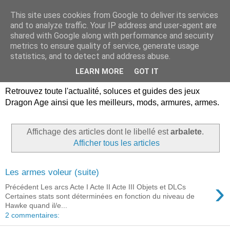
This site uses cookies from Google to deliver its services
Dragon Age Univers :
and to analyze traffic. Your IP address and user-agent are
shared with Google along with performance and security
Guides, soluces, infos sur
metrics to ensure quality of service, generate usage
statistics, and to detect and address abuse.
les jeux Dragon Age.
LEARN MORE
GOT IT
Retrouvez toute l'actualité, soluces et guides des jeux
Dragon Age ainsi que les meilleurs, mods, armures, armes.
Affichage des articles dont le libellé est
arbalete
.
Afficher tous les articles
Les armes voleur (suite)
›
Précédent Les arcs Acte I Acte II Acte III Objets et DLCs
Certaines stats sont déterminées en fonction du niveau de
Hawke quand il/e...
2 commentaires: