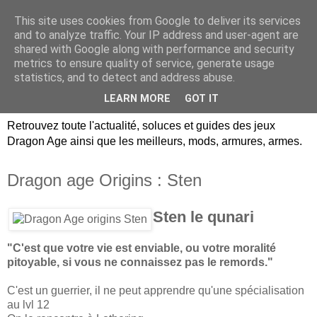
This site uses cookies from Google to deliver its services
Dragon Age Univers :
and to analyze traffic. Your IP address and user-agent are
shared with Google along with performance and security
Guides, soluces, infos sur
metrics to ensure quality of service, generate usage
statistics, and to detect and address abuse.
les jeux Dragon Age.
LEARN MORE
GOT IT
Retrouvez toute l'actualité, soluces et guides des jeux
Dragon Age ainsi que les meilleurs, mods, armures, armes.
Dragon age Origins : Sten
Sten le qunari
"C'est que votre vie est enviable, ou votre moralité
pitoyable, si vous ne connaissez pas le remords."
C'est un guerrier, il ne peut apprendre qu'une spécialisation
au lvl 12