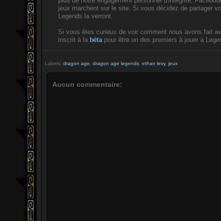
plus de notre engagement personnel d'intégrité, Facebook
jeux marchent sur le site. Si vous décidez de partager v
Legends la verront.
Si vous êtes curieux de voir comment nous avons fait avec
inscrit à la
béta
pour être un des premiers à jouer à Leg
Labels:
dragon age
,
dragon age legends
,
ethan levy
,
jeux
Aucun commentaire: