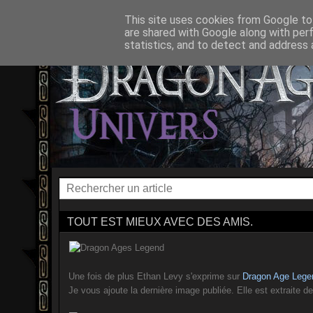
ACCUEIL
L'UNIVERS
DRAGON AGE ORIGINS
DRAG
This site uses cookies from Google to 
are shared with Google along with per
statistics, and to detect and address 
TOUT EST MIEUX AVEC DES AMIS.
Une fois de plus Ethan Levy s'exprime sur
Dragon Age Lege
Je vous ajoute la dernière image publiée. Elle est extraite d