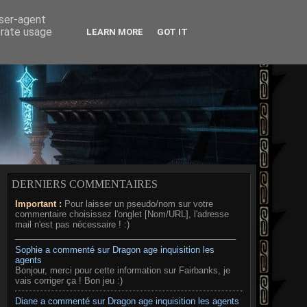
RD
MÉDIAS
A PROPOS
user-agent
erate usage
LEARN MORE
GOT IT
DERNIERS COMMENTAIRES
Important :
Pour laisser un pseudo/nom sur votre
commentaire choisissez l'onglet [Nom/URL], l'adresse
mail n'est pas nécessaire ! :)
______________________________________________
Sophie a commenté sur Dragon age inquisition les
agents
Bonjour, merci pour cette information sur Fairbanks, je
vais corriger ça ! Bon jeu :)
Diane a commenté sur Dragon age inquisition les agents