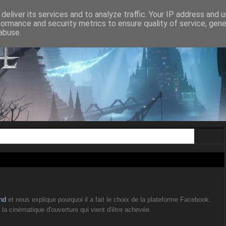
ON AGE II
DRAGON AGE INQUISITION
DRAGON AGE THE VEILGUA
deliver its services and to analyze traffic. Your IP address and 
formance and security metrics to ensure quality of service, gen
abuse.
nd
et nous explique pourquoi il a fait le choix de la plateforme Facebook.
e la cinématique d'ouverture qui vient d'être achevée.