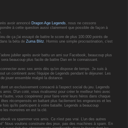
Après avoir annoncé
Dragon Age Legends
, nous ne cessons
épondre à cette question aussi clairement que possible de façon à
e.
ieu de ça j'ai essayé de battre le score de plus 100.000 points de
dans la béta de
Zuma Blitz
. Hormis une simple procrastination, c'est
'adore jubiler après avoir battu un ami sur Facebook, beaucoup plus
e sera beaucoup plus facile de battre Dan en le connaissant.
e connecter avec ses amis dès qu'on dispose de temps. Je suis à
tout un continent avec l'équipe de Legends pendant le déjeuner. Les
de jouer ensemble malgré la distance.
s, dont un exclusivement consacré à l'aspect social du jeu. Legends
es amis. D'un coté, vous rivaliserez pour créer le meilleur héro avec
De l'autre, vous coopérerez pour faire venir leurs héros dans chaque
 êtes récompensés en battant plus facilement les engeances et les
ois qu'ils participent à votre bataille. Legends a beaucoup
re les monstres en est la clé.
acebook va spammer vos amis. Ce n'est pas vrai. L'un des autres
rité" Nous voulons construire des jeux, pas des machines à spam. En