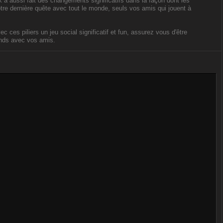
 a aussi fait des changements significatifs dans la façon dont les
otre dernière quête avec tout le monde, seuls vos amis qui jouent à
 ces piliers un jeu social significatif et fun, assurez vous d'être
ends avec vos amis.