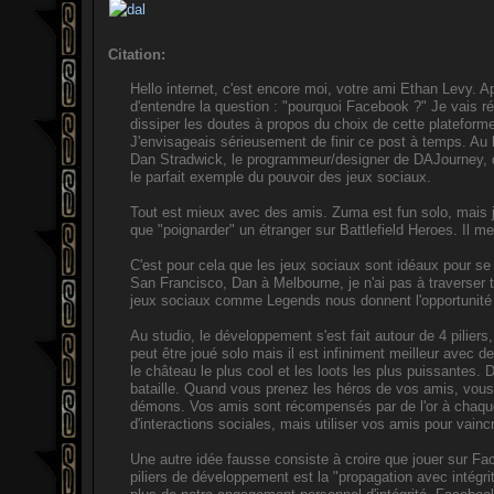
Citation:
Hello internet, c'est encore moi, votre ami Ethan Levy. 
d'entendre la question : "pourquoi Facebook ?" Je vais r
dissiper les doutes à propos du choix de cette plateform
J'envisageais sérieusement de finir ce post à temps. Au l
Dan Stradwick, le programmeur/designer de DAJourney, 
le parfait exemple du pouvoir des jeux sociaux.
Tout est mieux avec des amis. Zuma est fun solo, mais j
que "poignarder" un étranger sur Battlefield Heroes. Il m
C'est pour cela que les jeux sociaux sont idéaux pour s
San Francisco, Dan à Melbourne, je n'ai pas à traverser 
jeux sociaux comme Legends nous donnent l'opportunité 
Au studio, le développement s'est fait autour de 4 pilier
peut être joué solo mais il est infiniment meilleur avec d
le château le plus cool et les loots les plus puissantes. 
bataille. Quand vous prenez les héros de vos amis, vous
démons. Vos amis sont récompensés par de l'or à chaque f
d'interactions sociales, mais utiliser vos amis pour vainc
Une autre idée fausse consiste à croire que jouer sur F
piliers de développement est la "propagation avec intég