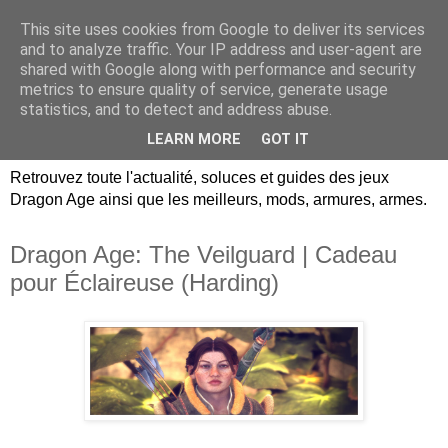
This site uses cookies from Google to deliver its services
Dragon Age Univers :
and to analyze traffic. Your IP address and user-agent are
shared with Google along with performance and security
Guides, soluces, infos sur
metrics to ensure quality of service, generate usage
statistics, and to detect and address abuse.
les jeux Dragon Age.
LEARN MORE
GOT IT
Retrouvez toute l'actualité, soluces et guides des jeux
Dragon Age ainsi que les meilleurs, mods, armures, armes.
Dragon Age: The Veilguard | Cadeau
pour Éclaireuse (Harding)