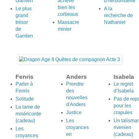
Gamlen
achève
d'herboristerie
bien les
Le plus
A la
corbeaux
grand
recherche de
trésor
Massacre
Nathaniel
de
minier
Gamlen
Fenris
Anders
Isabela
Parler à
Prendre
Le regret
Fenris
des
d’Isabela
nouvelles
Solitude
Pas de rep
d'Anders
pour les
La lame de
Justice
crapules
miséricorde
(cadeau)
Les
Un talisma
croyances
rivenien
Les
en
(cadeau)
croyances