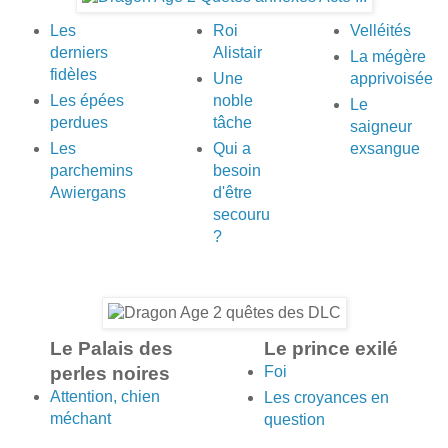
Les
Roi
Velléités
derniers
Alistair
La mégère
fidèles
Une
apprivoisée
Les épées
noble
Le
perdues
tâche
saigneur
Les
Qui a
exsangue
parchemins
besoin
Awiergans
d'être
secouru
?
Le Palais des
Le prince exilé
perles noires
Foi
Attention, chien
Les croyances en
méchant
question