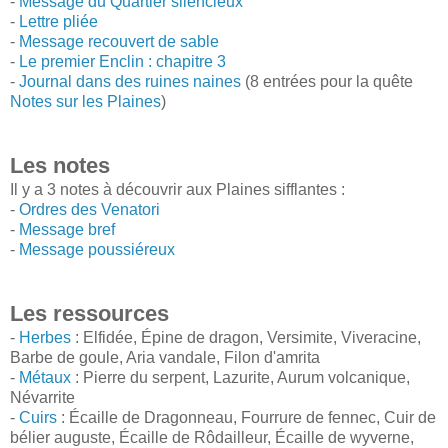
-
Message du Quartier silencieux
-
Lettre pliée
-
Message recouvert de sable
-
Le premier Enclin : chapitre 3
-
Journal dans des ruines naines
(8 entrées pour la quête
Notes sur les Plaines
)
Les notes
Il y a 3 notes à découvrir aux Plaines sifflantes :
-
Ordres des Venatori
-
Message bref
-
Message poussiéreux
Les ressources
-
Herbes
: Elfidée, Épine de dragon, Versimite, Viveracine,
Barbe de goule, Aria vandale, Filon d'amrita
-
Métaux
: Pierre du serpent, Lazurite, Aurum volcanique,
Névarrite
-
Cuirs
: Écaille de Dragonneau, Fourrure de fennec, Cuir de
bélier auguste, Écaille de Rôdailleur, Écaille de wyverne,