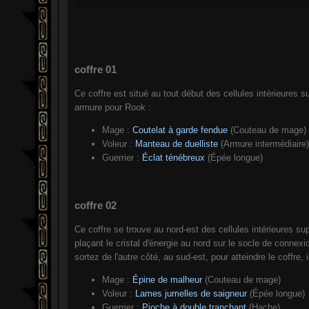
coffre 01
Ce coffre est situé au tout début des cellules intérieures su
armure pour Rook :
Mage :
Coutelat à garde fendue
(Couteau de mage)
Voleur :
Manteau de duelliste
(Armure intermédiaire)
Guerrier :
Éclat ténébreux
(Épée longue)
coffre 02
Ce coffre se trouve au nord-est des cellules intérieures supé
plaçant le cristal d'énergie au nord sur le socle de connexi
sortez de l'autre côté, au sud-est, pour atteindre le coffre,
Mage :
Épine de malheur
(Couteau de mage)
Voleur :
Lames jumelles de saigneur
(Épée longue)
Guerrier :
Pioche à double tranchant
(Hache)