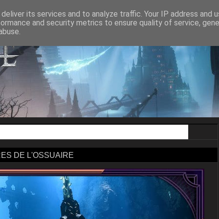
ON AGE II
DRAGON AGE INQUISITION
DRAGON AGE THE VEILGUA
deliver its services and to analyze traffic. Your IP address and 
formance and security metrics to ensure quality of service, gen
abuse.
RES DE L'OSSUAIRE