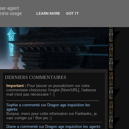
RD
MÉDIAS
A PROPOS
user-agent
erate usage
LEARN MORE
GOT IT
DERNIERS COMMENTAIRES
Important :
Pour laisser un pseudo/nom sur votre
commentaire choisissez l'onglet [Nom/URL], l'adresse
mail n'est pas nécessaire ! :)
______________________________________________
Sophie a commenté sur Dragon age inquisition les
agents
Bonjour, merci pour cette information sur Fairbanks, je
vais corriger ça ! Bon jeu :)
Diane a commenté sur Dragon age inquisition les agents