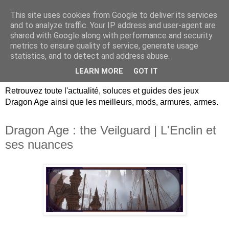
This site uses cookies from Google to deliver its services
Dragon Age Univers :
and to analyze traffic. Your IP address and user-agent are
shared with Google along with performance and security
Guides, soluces, infos sur
metrics to ensure quality of service, generate usage
statistics, and to detect and address abuse.
les jeux Dragon Age.
LEARN MORE
GOT IT
Retrouvez toute l'actualité, soluces et guides des jeux
Dragon Age ainsi que les meilleurs, mods, armures, armes.
Dragon Age : the Veilguard | L'Enclin et
ses nuances