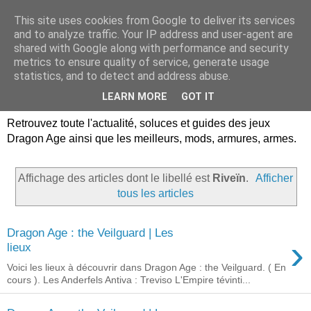
This site uses cookies from Google to deliver its services
Dragon Age Univers :
and to analyze traffic. Your IP address and user-agent are
shared with Google along with performance and security
Guides, soluces, infos sur
metrics to ensure quality of service, generate usage
statistics, and to detect and address abuse.
les jeux Dragon Age.
LEARN MORE
GOT IT
Retrouvez toute l'actualité, soluces et guides des jeux
Dragon Age ainsi que les meilleurs, mods, armures, armes.
Affichage des articles dont le libellé est
Riveïn
.
Afficher
tous les articles
Dragon Age : the Veilguard | Les
›
lieux
Voici les lieux à découvrir dans Dragon Age : the Veilguard. ( En
cours ). Les Anderfels Antiva : Treviso L'Empire tévinti...