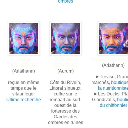
ombres
ULTIME
VENIN DE
VISAGE D'ASHK
RECHERCHE
SERPELFE
(Arlathann)
(Arlathann)
(Aurum)
►Treviso, Gran
reçue en même
Côte du Riveïn,
marchés,
boutiqu
temps que le
Littoral sinueux,
la nutritionnist
vitaar léger
coffre sur le
►Les Docks, Pl
Ultime recherche
rempart au sud-
Glandivalis,
bout
ouest de la
du chiffonnier
forteresse des
Gardes des
ombres en ruines