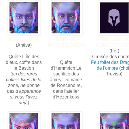
OEIL CORVIDÉ
PÂTE DE
PEINTURE D
(Antiva)
MORTIFICATION
CONSERVATI
(Fer)
Quête L'île des
Croisée des chem
dieux, coffre dans
Quête
Feu follet des Dra
le Bastion
d'Hemmrich Le
de l'ombre
(cho
(
un des rares
sacrifice des
Treviso)
coffres fixes de la
âmes, Domaine
zone, ne donne
de Roncenoire,
pas d'apparence
dans l'atelier
si vous l'avez
d'Hezenkoss
déjà
)