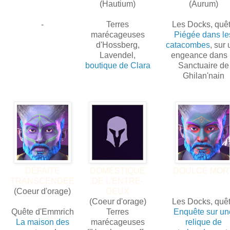
(Hautium)
(Aurum)
-
Terres
Les Docks, quê
marécageuses
Piégée dans le
d'Hossberg,
catacombes
, sur
Lavendel,
engeance dans 
boutique de Clara
Sanctuaire de
Ghilan'nain
DÉFAITE
DOMESTIQUE
DOULCE MOR
TRANSCENDÉE
DE L'ENTRE-
(Coeur d'orage)
DEUX
(Coeur d'orage)
Les Docks, quê
Quête d'Emmrich
Terres
Enquête sur un
La maison des
marécageuses
relique de