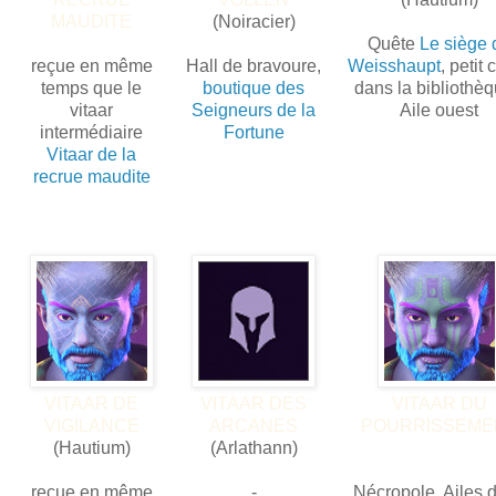
MAUDITE
(Noiracier)
Quête
Le siège 
reçue en même
Hall de bravoure,
Weisshaupt
, petit 
temps que le
boutique des
dans la bibliothèq
vitaar
Seigneurs de la
Aile ouest
intermédiaire
Fortune
Vitaar de la
recrue maudite
VITAAR DE
VITAAR DES
VITAAR DU
VIGILANCE
ARCANES
POURRISSEME
(Hautium)
(Arlathann)
reçue en même
-
Nécropole, Ailes d