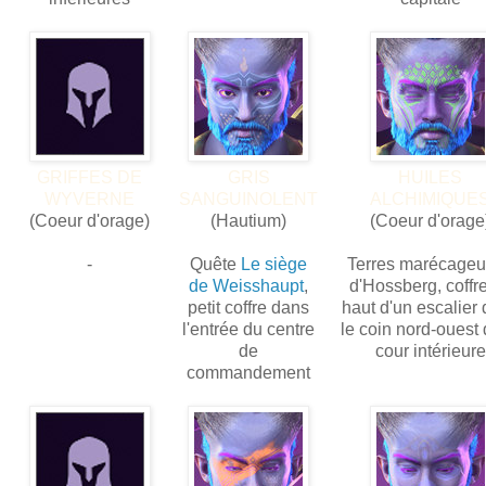
GRIFFES DE
GRIS
HUILES
WYVERNE
SANGUINOLENT
ALCHIMIQUE
(Coeur d'orage)
(Hautium)
(Coeur d'orage
-
Quête
Le siège
Terres marécage
de Weisshaupt
,
d'Hossberg, coffr
petit coffre dans
haut d'un escalier
l'entrée du centre
le coin nord-ouest 
de
cour intérieure
commandement