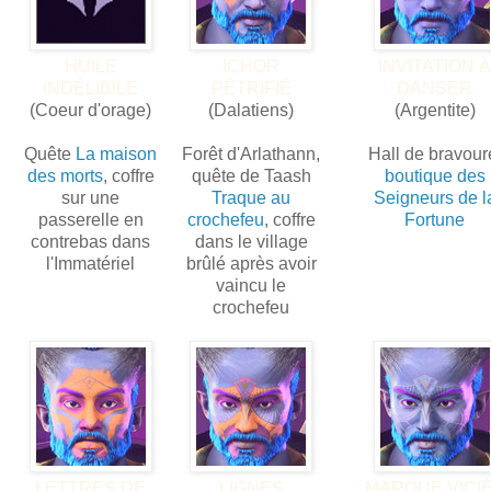
HUILE
ICHOR
INVITATION À
INDÉLIBILE
PÉTRIFIÉ
DANSER
(Coeur d'orage)
(Dalatiens)
(Argentite)
Quête
La maison
Forêt d'Arlathann,
Hall de bravour
des morts
, coffre
quête de Taash
boutique des
sur une
Traque au
Seigneurs de l
passerelle en
crochefeu
, coffre
Fortune
contrebas dans
dans le village
l'Immatériel
brûlé après avoir
vaincu le
crochefeu
LETTRES DE
LIGNES
MARQUE VICI