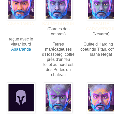
ASAARANDA
BAUME DU QUN
BEAUTÉ
(Gardes des
CADAVÉRIQU
ombres)
(Névarra)
reçue avec le
vitaar lourd
Terres
Quête d'Harding
Asaaranda
marécageuses
coeur du Titan, cof
d'Hossberg, coffre
Isana Negat
près d'un feu
follet au nord-est
des Portes du
château