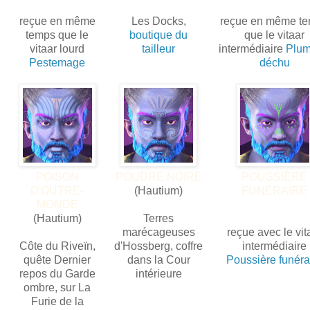
reçue en même
Les Docks,
reçue en même t
temps que le
boutique du
que le vitaar
vitaar lourd
tailleur
intermédiaire
Plu
Pestemage
déchu
POISON
POUDRE NOIRE
POUSSIÈRE
D'OUTRE-
(Hautium)
FUNÉRAIRE
MONDE
(Hautium)
Terres
marécageuses
reçue avec le vit
Côte du Riveïn,
d'Hossberg, coffre
intermédiaire
quête Dernier
dans la Cour
Poussière funéra
repos du Garde
intérieure
ombre, sur La
Furie de la