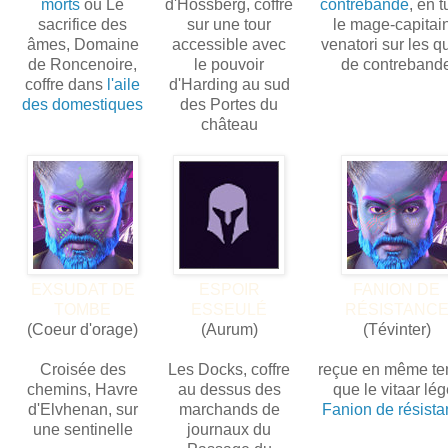
morts
ou Le
d'Hossberg, coffre
contrebande
, en t
sacrifice des
sur une tour
le mage-capitai
âmes, Domaine
accessible avec
venatori sur les q
de Roncenoire,
le pouvoir
de contreband
coffre dans
l'aile
d'Harding au sud
des domestiques
des Portes du
château
EXSUDAT DE
ESPOIR
FANION DE
TOMBE
ESSEULÉ
RÉSISTANC
(Coeur d'orage)
(Aurum)
(Tévinter)
Croisée des
Les Docks, coffre
reçue en même t
chemins, Havre
au dessus des
que le vitaar lég
d'Elvhenan, sur
marchands de
Fanion de résist
une sentinelle
journaux du