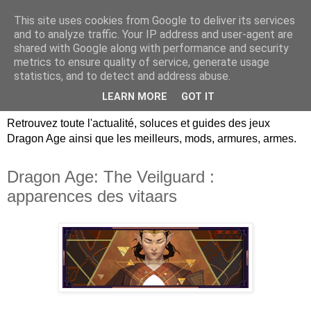
This site uses cookies from Google to deliver its services
Dragon Age Univers :
and to analyze traffic. Your IP address and user-agent are
shared with Google along with performance and security
Guides, soluces, infos sur
metrics to ensure quality of service, generate usage
statistics, and to detect and address abuse.
les jeux Dragon Age.
LEARN MORE
GOT IT
Retrouvez toute l'actualité, soluces et guides des jeux
Dragon Age ainsi que les meilleurs, mods, armures, armes.
Dragon Age: The Veilguard :
apparences des vitaars