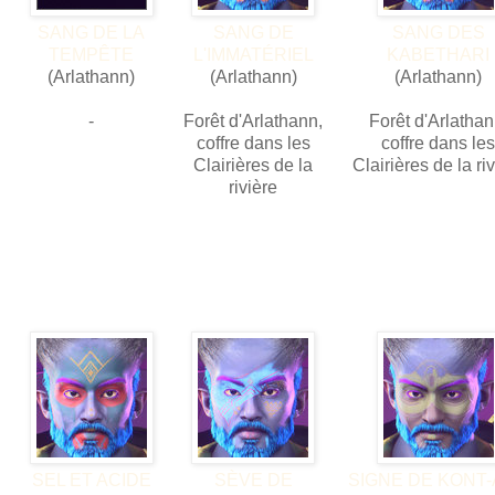
SANG DE LA
SANG DE
SANG DES
TEMPÊTE
L'IMMATÉRIEL
KABETHARI
(Arlathann)
(Arlathann)
(Arlathann)
-
Forêt d'Arlathann,
Forêt d'Arlathan
coffre dans les
coffre dans les
Clairières de la
Clairières de la ri
rivière
SEL ET ACIDE
SÈVE DE
SIGNE DE KONT