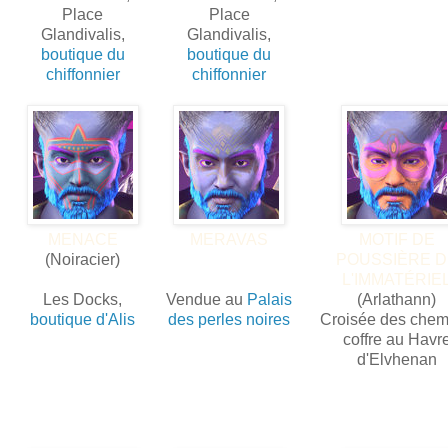
Place
Place
Glandivalis,
Glandivalis,
boutique du
boutique du
chiffonnier
chiffonnier
MENACE
MERAVAS
MOTIF DE
(Noiracier)
POUSSIÈRE D
L'IMMATÉRIE
Les Docks,
Vendue au
Palais
(Arlathann)
boutique d'Alis
des perles noires
Croisée des chem
coffre au Havr
d'Elvhenan