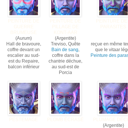
PEINTURE DE
PEINTURE DE
PEINTURE DE
GUERRE
PILLAGE DE
PARASITES
BRUMEUSE
KONT-AAR
(Aurum)
(Argentite)
Hall de bravoure,
Treviso, Quête
reçue en même t
coffre devant un
Bain de sang
,
que le vitaar lég
escalier au sud-
coffre dans la
Peinture des paras
est du Repaire,
chantrie déchue,
balcon inférieur
au sud-est de
Porcia
PESTEMAGE
PLOMB ÉCRASÉ
PLUMAGE DÉC
(Argentite)