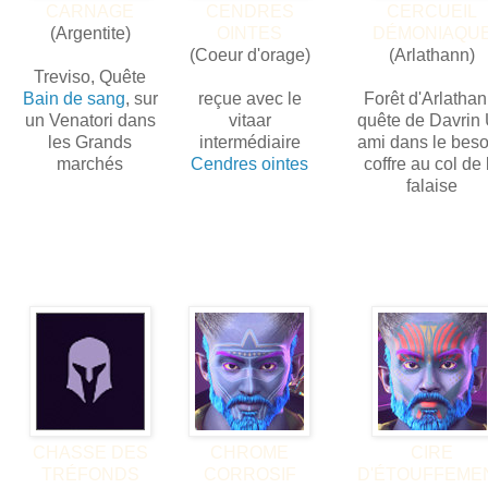
CARNAGE
CENDRES
CERCUEIL
(Argentite)
OINTES
DÉMONIAQU
(Coeur d'orage)
(Arlathann)
Treviso, Quête
Bain de sang
, sur
reçue avec le
Forêt d'Arlathan
un Venatori dans
vitaar
quête de Davrin
les Grands
intermédiaire
ami dans le beso
marchés
Cendres ointes
coffre au col de 
falaise
CHASSE DES
CHROME
CIRE
TRÉFONDS
CORROSIF
D'ÉTOUFFEME