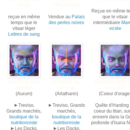
SANG
ANCIENNES
Reçue en même t
reçue en même
Vendue au
Palais
que le vitaar
temps que le
des perles noires
intermédiaire
Mar
vitaar léger
viciée
Lettres de sang
MASQUE DES
MASQUE DU
MASQUE MORT
HISSBA
DESTIN
CALCIFIÉ
(Aurum)
(Arlathann)
(Coeur d'orage
►Treviso,
►Treviso, Grands
Quête d'Harding
Grands marchés,
marchés,
coeur du titan, su
boutique de la
boutique de la
ennemi dans la Gr
nutritionniste
nutritionniste
profonde d'Isana 
►Les Docks,
►Les Docks,