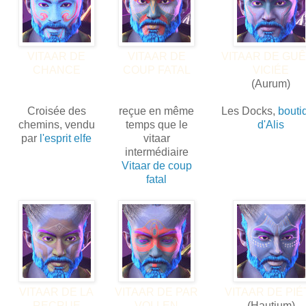
VITAAR DE
VITAAR DE
VITAAR DE GU
CHANCE
COUP FATAL
VICIÉE
(Aurum)
Croisée des
reçue en même
Les Docks,
bouti
chemins, vendu
temps que le
d'Alis
par
l'esprit elfe
vitaar
intermédiaire
Vitaar de coup
fatal
VITAAR DE LA
VITAAR DE PAR
VITAAR DE PIÉ
RECRUE
VOLLEN
(Hautium)