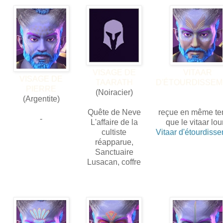
VISAGE DE
VITAAR
VISAGE DE
TAARATH
D'ÉTOURDISSE
PIERRE
(Noiracier)
(Argentite)
Quête de Neve
reçue en même t
-
L'affaire de la
que le vitaar lou
cultiste
Vitaar d'étourdiss
réapparue,
Sanctuaire
Lusacan, coffre