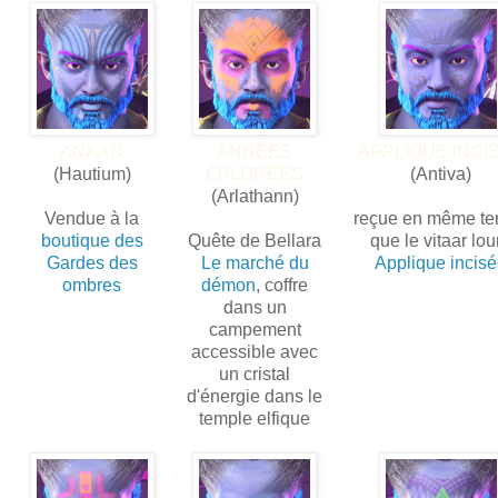
ANAAN
ANNÉES
APPLIQUE INCI
(Hautium)
ÉPLORÉES
(Antiva)
(Arlathann)
Vendue à la
reçue en même t
boutique des
Quête de Bellara
que le vitaar lou
Gardes des
Le marché du
Applique incis
ombres
démon
, coffre
dans un
campement
accessible avec
un cristal
d'énergie dans le
temple elfique