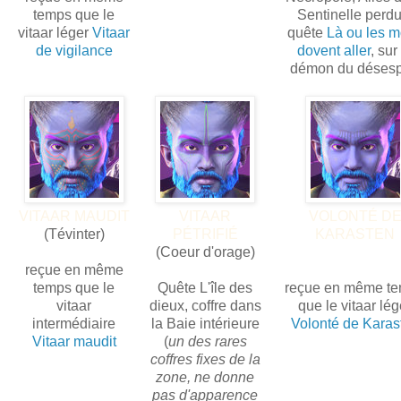
temps que le
Sentinelle perdu
vitaar léger
Vitaar
quête
Là ou les m
de vigilance
dovent aller
, sur
démon du désesp
VITAAR MAUDIT
VITAAR
VOLONTÉ D
(Tévinter)
PÉTRIFIÉ
KARASTEN
(Coeur d'orage)
reçue en même
temps que le
Quête L'île des
reçue en même t
vitaar
dieux, coffre dans
que le vitaar lég
intermédiaire
la Baie intérieure
Volonté de Karas
Vitaar maudit
(
un des rares
coffres fixes de la
zone, ne donne
pas d'apparence