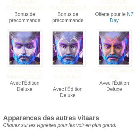
GUERRIER
MAGE
VITAAR DE
PENSHATAASH
PENSHATAASH
COMMANDEMENT
Bonus de
Bonus de
Offerte pour le
N7
précommande
précommande
Day
VITAAR D'ÂME
VITAAR DE
VITAAR D'OMBRE-
IMMATERIELLE
GUERRIER-
ÂME
Avec l'Édition
ÂME
Avec l'Édition
Deluxe
Avec l'Édition
Deluxe
Deluxe
Apparences des autres vitaars
Cliquez sur les vignettes pour les voir en plus grand.