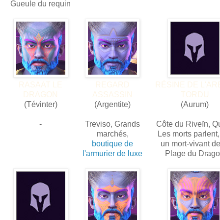
Gueule du requin
RASAAT LE
REGARD
RÉSINE DE L'A
DRAGON
ASSASSIN
TORDU
(Tévinter)
(Argentite)
(Aurum)
-
Treviso, Grands
Côte du Riveïn, Q
marchés,
Les morts parlent,
boutique de
un mort-vivant de
l'armurier de luxe
Plage du Drag