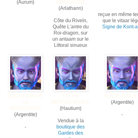
(Aurum)
VIVERACINE
(Arlathann)
reçue en même t
Côte du Riveïn,
que le vitaar lég
Quête L'antre du
Signe de Kont-a
Roi-dragon, sur
un antaam sur le
Littoral sinueux
SOUVENIR DE
TÂCHE
TEINTE D'ACI
LA
IMPÉNÉTRABLE
(Argentite)
RÉSISTANCE
(Hautium)
(Argentite)
-
Vendue à la
-
boutique des
Gardes des