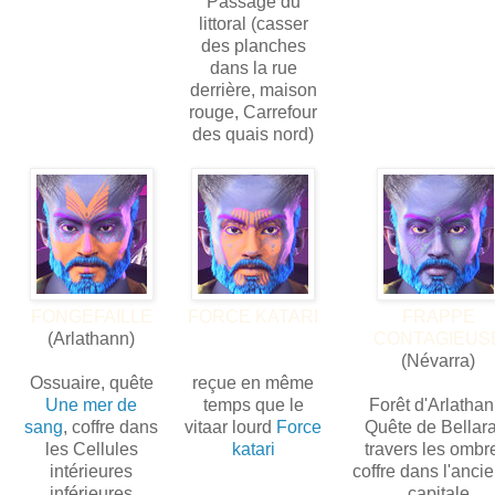
Passage du
littoral (casser
des planches
dans la rue
derrière, maison
rouge, Carrefour
des quais nord)
FONGEFAILLE
FORCE KATARI
FRAPPE
(Arlathann)
CONTAGIEUS
(Névarra)
Ossuaire, quête
reçue en même
Une mer de
temps que le
Forêt d'Arlathan
sang
, coffre dans
vitaar lourd
Force
Quête de Bellar
les Cellules
katari
travers les ombr
intérieures
coffre dans l'anci
inférieures
capitale