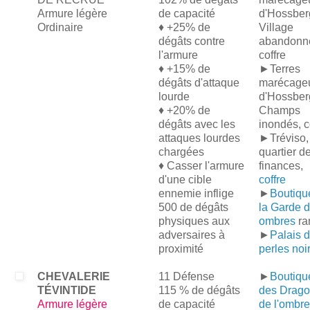
Armure légère
de capacité
d'Hossber
Ordinaire
♦ +25% de
Village
dégâts contre
abandonn
l'armure
coffre
♦ +15% de
►Terres
dégâts d'attaque
marécage
lourde
d'Hossber
♦ +20% de
Champs
dégâts avec les
inondés, c
attaques lourdes
►Tréviso,
chargées
quartier d
♦ Casser l'armure
finances,
d'une cible
coffre
ennemie inflige
►
Boutiqu
500 de dégâts
la Garde 
physiques aux
ombres
ra
adversaires à
►
Palais 
proximité
perles noi
CHEVALERIE
11 Défense
►
Boutiqu
TÉVINTIDE
115 % de dégâts
des Drag
Armure légère
de capacité
de l'ombre