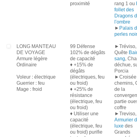
proximité
rang 1 ou
follet des
Dragons 
l'ombre
►
Palais 
perles noi
LONG MANTEAU
99 Défense
►Tréviso,
DE VOYAGE
102% de dégâts
Quête
Bai
Armure légère
de capacité
sang
, Cha
Ordinaire
♦ +15% de
déchue, s
dégâts
Porcia
Voleur : électrique
(électriques, feu
►Croisée
Guerrier : feu
ou froid)
chemins, 
Mage : froid
♦ +25% de
de la
résistance
converge
(électrique, feu
partie oues
ou froid)
coffre
♦ Utiliser une
►Treviso,
capacité
Armurier 
(électrique, feu
luxe
des
ou froid) purifie
Grands