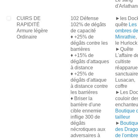
d'Arlathan
CUIRS DE
102 Défense
►les Dock
RAPIDITÉ
102% de dégâts
quête
Les
Armure légère
de capacité
ombres d
Ordinaire
♦ +25% de
Minrathie
,
dégâts contre les
le Hurlock
barrières
►Quête
♦ +15% de
L'affaire d
dégâts d'attaques
cultiste
à distance
réapparue
♦ +25% de
sanctuaire
dégâts d'attaque
Lusacan,
à distance contre
coffre
les barrières
►Les Doc
♦ Briser la
couloir de
barrière d'une
enchanteu
cible ennemie
Boutique 
inflige 300 de
tailleur
dégâts
►
Boutiqu
nécrotiques aux
des Drag
adversaires à
de l'ombre