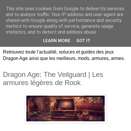
This site uses cookies from Google to deliver its services
Dragon Age Univers :
and to analyze traffic. Your IP address and user-agent are
shared with Google along with performance and security
Guides, soluces, infos sur
metrics to ensure quality of service, generate usage
statistics, and to detect and address abuse.
les jeux Dragon Age.
LEARN MORE
GOT IT
Retrouvez toute l'actualité, soluces et guides des jeux
Dragon Age ainsi que les meilleurs, mods, armures, armes.
Dragon Age: The Veilguard | Les
armures légères de Rook