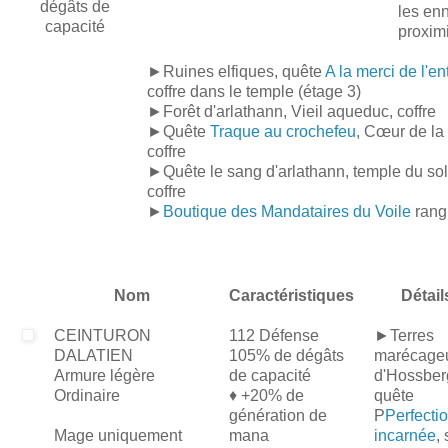
dégâts de
les en
capacité
proximi
►Ruines elfiques, quête
A la merci de l'en
coffre dans le temple (étage 3)
►Forêt d'arlathann, Vieil aqueduc, coffre
►Quête
Traque au crochefeu
, Cœur de la 
coffre
►Quête le sang d'arlathann, temple du sole
coffre
►
Boutique des Mandataires du Voile
rang
Nom
Caractéristiques
Détail
CEINTURON
112 Défense
►Terres
DALATIEN
105% de dégâts
marécage
Armure légère
de capacité
d'Hossber
Ordinaire
♦ +20% de
quête
génération de
P
Perfecti
Mage uniquement
mana
incarnée
, 