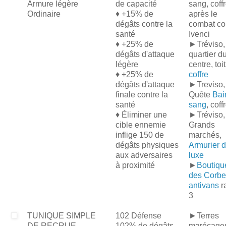
Armure légère
de capacité
sang, coff
Ordinaire
♦ +15% de
après le
dégâts contre la
combat co
santé
Ivenci
♦ +25% de
►Tréviso,
dégâts d'attaque
quartier d
légère
centre, toit
♦ +25% de
coffre
dégâts d'attaque
►Treviso,
finale contre la
Quête
Bai
santé
sang
, coff
♦ Éliminer une
►Tréviso,
cible ennemie
Grands
inflige 150 de
marchés,
dégâts physiques
Armurier 
aux adversaires
luxe
à proximité
►
Boutiqu
des Corb
antivans
r
3
TUNIQUE SIMPLE
102 Défense
►Terres
DE RECRUE
102% de dégâts
marécage