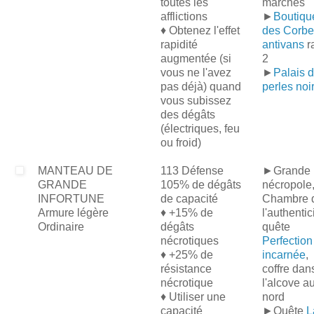
toutes les
marchés
afflictions
►
Boutiqu
♦ Obtenez l'effet
des Corb
rapidité
antivans
r
augmentée (si
2
vous ne l'avez
►
Palais 
pas déjà) quand
perles noi
vous subissez
des dégâts
(électriques, feu
ou froid)
MANTEAU DE
113 Défense
►Grande
GRANDE
105% de dégâts
nécropole
INFORTUNE
de capacité
Chambre 
Armure légère
♦ +15% de
l'authentic
Ordinaire
dégâts
quête
nécrotiques
Perfection
♦ +25% de
incarnée
,
résistance
coffre dan
nécrotique
l'alcove a
♦ Utiliser une
nord
capacité
►Quête
L