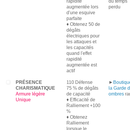
rapidité
du temps
augmentée lors
perdu
d'une esquive
parfaite
♦ Obtenez 50 de
dégâts
électriques pour
les attaques et
les capacités
quand l'effet
rapidité
augmentée est
actif
PRÉSENCE
110 Défense
►
Boutiqu
CHARISMATIQUE
75 % de dégâts
la Garde 
Armure légère
de capacité
ombres
ra
Unique
♦ Efficacité de
Ralliement +100
%
♦ Obtenez
Ralliement
lorsque le