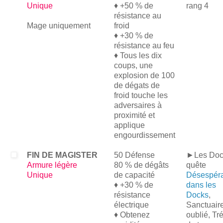
Unique
♦ +50 % de
rang 4
résistance au
Mage uniquement
froid
♦ +30 % de
résistance au feu
♦ Tous les dix
coups, une
explosion de 100
de dégats de
froid touche les
adversaires à
proximité et
applique
engourdissement
FIN DE MAGISTER
50 Défense
►Les Doc
Armure légère
80 % de dégâts
quête
Unique
de capacité
Désespér
♦ +30 % de
dans les
résistance
Docks
,
électrique
Sanctuair
♦ Obtenez
oublié, Tr