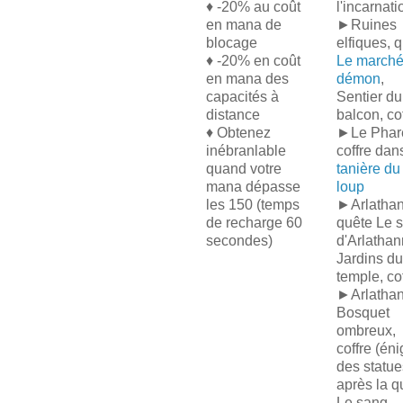
♦ -20% au coût
l'incarnati
en mana de
►Ruines
blocage
elfiques, 
♦ -20% en coût
Le marché
en mana des
démon
,
capacités à
Sentier du
distance
balcon, co
♦ Obtenez
►Le Phar
inébranlable
coffre dan
quand votre
tanière du
mana dépasse
loup
les 150 (temps
►Arlathan
de recharge 60
quête Le 
secondes)
d'Arlathan
Jardins du
temple, co
►Arlathan
Bosquet
ombreux,
coffre (én
des statue
après la q
Le sang