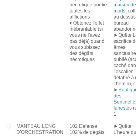
nécrotique purifie
maison de
toutes les
morts
, cof
afflictions
au dessus
♦ Obtenez l'effet
bureau
inébranlable (si
abandonn
vous ne l'avez
►Quête L
pas déjà) quand
sacrifice 
vous subissez
âmes,
des dégâts
sanctuaire
nécrotiques
oublié (ac
caché dan
l'escalier
délabré à 
chemin), c
►
Boutiqu
des
Sentinelle
funestes
r
1
MANTEAU LONG
102 Défense
►Quête
D'ORCHESTRATION
102% de dégâts
L'heure d